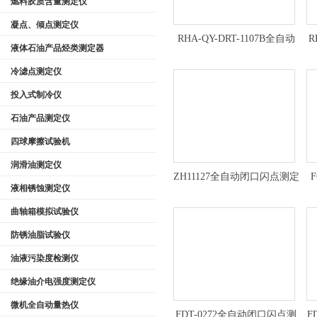
燃料胶质含量测定仪
凝点、倾点测定仪
RHA-QY-DRT-1107B全自动
R
液体石油产品烃类测定器
低温闭口闪点测定仪*
冷滤点测定仪
投入式制冷仪
石油产品测定仪
四球摩擦试验机
润滑油测定仪
ZH11127全自动闭口闪点测定
液相锈蚀测定仪
仪优惠
曲轴箱模拟试验仪
防锈油脂试验仪
油液污染度检测仪
绝缘油介电强度测定仪
微机全自动量热仪
FDT-0272全自动闭口闪点测
F