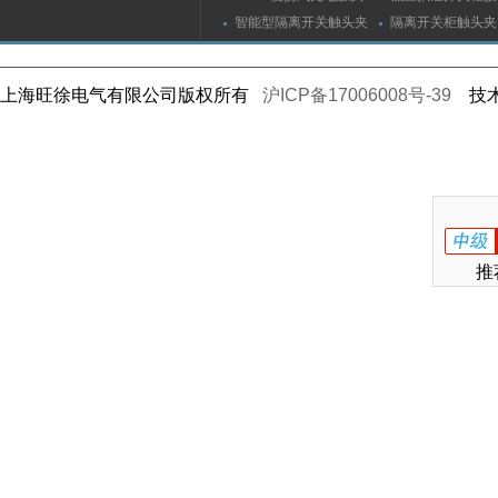
（指）夹紧力测量仪
触头（夹紧力）测
智能型隔离开关触头夹
隔离开关柜触头夹
紧力测试仪
测试仪/精度传感
上海旺徐电气有限公司版权所有
沪ICP备17006008号-39
技术
推