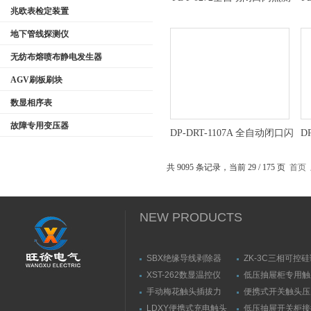
兆欧表检定装置
定仪定制
地下管线探测仪
无纺布熔喷布静电发生器
AGV刷板刷块
数显相序表
故障专用变压器
DP-DRT-1107A 全自动闭口闪
D
点测定仪技术参数
共 9095 条记录，当前 29 / 175 页
首页
NEW PRODUCTS
SBX绝缘导线剥除器
ZK-3C三相可控
触发器
XST-262数显温控仪
低压抽屉柜专用触
力测量仪套装
手动梅花触头插拔力
便携式开关触头压
（推拉力）测量仪
（夹紧力）测量仪
LDXY便携式充电触头
低压抽屉开关柜接