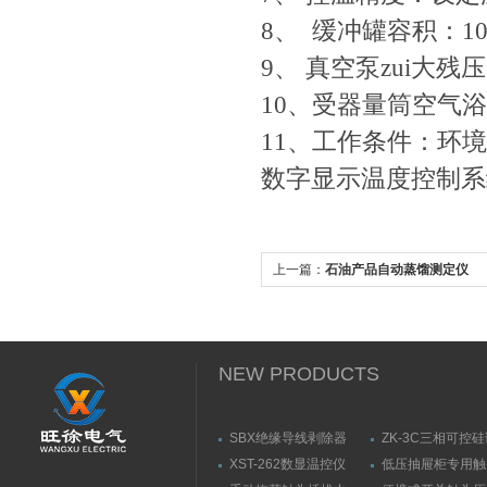
8、 缓冲罐容积：10
9、 真空泵zui大残
10、受器量筒空气
11、
工作条件：环境温
数字显示温度控制系
上一篇：
石油产品自动蒸馏测定仪
NEW PRODUCTS
SBX绝缘导线剥除器
ZK-3C三相可控
触发器
XST-262数显温控仪
低压抽屉柜专用触
力测量仪套装