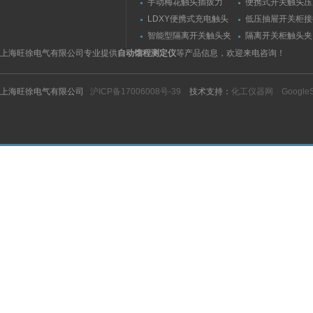
手动梅花触头插拔力
便携式开关触头压
（推拉力）测量仪
（夹紧力）测量仪
LDXY便携式充电触头
低压抽屉开关柜接
（指）夹紧力测量仪
触头（夹紧力）测
智能型隔离开关触头夹
隔离开关柜触头夹
紧力测试仪
测试仪/精度传感
上海旺徐电气有限公司专业提供
自动馏程测定仪
等产品信息，欢迎来电咨询！
上海旺徐电气有限公司
沪ICP备17006008号-39
技术支持：
化工仪器网
Google