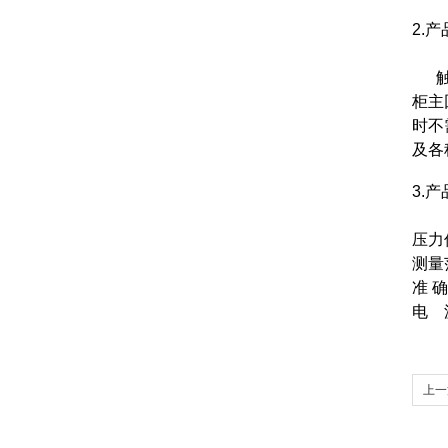
2.
触头
柜主
时不
及各
3.
压力
测量范
准
电 源
上一