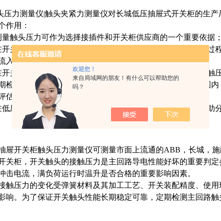
压力测量仪|触头夹紧力测量仪对长城低压抽屉式开关柜的生产
个作用：
测量触头压力可作为选择接插件和开关柜供应商的一个重要依据
在开关柜生产厂家的接插件进货过程或运行单位备品备件采购过
流入装配或使用现场；
欢迎您！
在开关柜使用过程中，由于种种原因，主回路接插件的触头接触
来自局域网的朋友！有什么可以帮助您的
期检测运行中的接插件的触头接触压力是否还保持在允许范围内
吗？
评估接插件的优劣；
在低压抽屉式开关柜运行现场，当出现设备异常或事故时，帮助
抽屉开关柜触头压力测量仪可测量市面上流通的ABB，长城，
开关柜，
开关触头的接触压力是主回路导电性能好坏的重要判定
冲击电流，满负荷运行时温升是否合格的重要影响因素。
接触压力的变化受弹簧材料及其加工工艺、开关装配精度、使用
影响。为了保证开关触头性能长期稳定可靠，定期检测主回路触