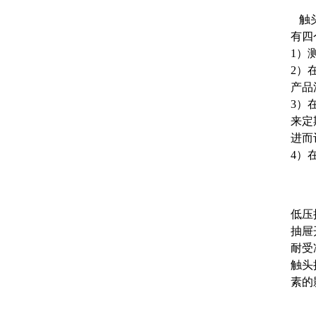
触头
有四
1）
2）
产品
3）
来定
进而
4）
低压
抽屉
耐受
触头
素的