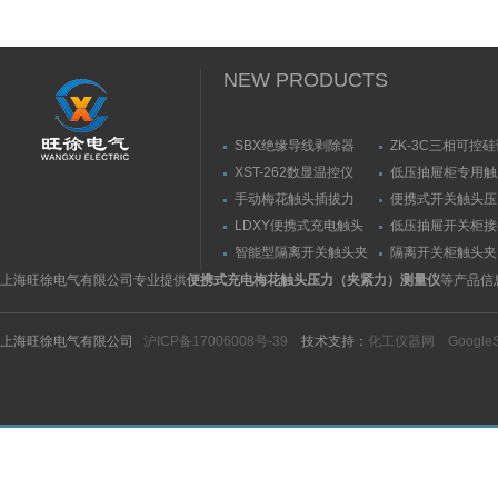
仪
NEW PRODUCTS
SBX绝缘导线剥除器
ZK-3C三相可控
触发器
XST-262数显温控仪
低压抽屉柜专用触
力测量仪套装
手动梅花触头插拔力
便携式开关触头压
（推拉力）测量仪
（夹紧力）测量仪
LDXY便携式充电触头
低压抽屉开关柜接
（指）夹紧力测量仪
触头（夹紧力）测
智能型隔离开关触头夹
隔离开关柜触头夹
紧力测试仪
测试仪/精度传感
上海旺徐电气有限公司专业提供
便携式充电梅花触头压力（夹紧力）测量仪
等产品信
上海旺徐电气有限公司
沪ICP备17006008号-39
技术支持：
化工仪器网
Google