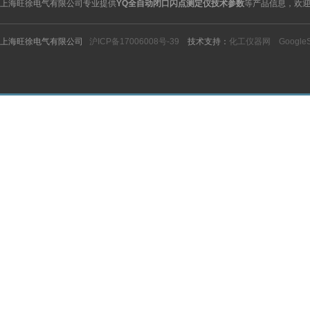
上海旺徐电气有限公司专业提供
YQ全自动闭口闪点测定仪技术参数
等产品信息，欢
上海旺徐电气有限公司
沪ICP备17006008号-39
技术支持：
化工仪器网
Google