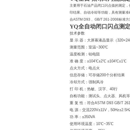
主要用于石油产品闭口闪点值的测定，
印结果、自动冷却等功能，具有测量准
合ASTM D93 、GB/T 261-2008标
YQ全
自动闭口闪点测
技术参数
显 示 器：大屏幕液晶显示（320×24
测量范围：室温~300℃
温度检测：铂电阻
准 确 度：≥104℃±2℃ ≤104℃±1℃
点火方式：电点火
信息存储：可存储200个分析结果
冷却方式：强制风冷
打 印 机：热敏、汉字、40行
自检功能：测试头、点火器、风机等
重 复 性：符合ASTM D93 GB/T 2
电 源：交流220V±11V，50Hz±2.5H
功 率：≤350VA
使用环境温度：10℃~35℃