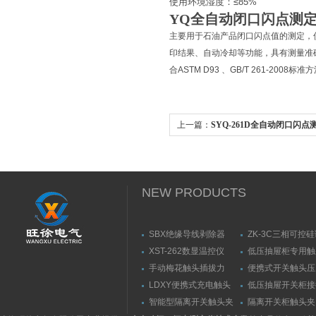
使用环境湿度：≤85%
YQ全
自动闭口闪点测
主要用于石油产品闭口闪点值的测定，
印结果、自动冷却等功能，具有测量准
合ASTM D93 、GB/T 261-2008标
上一篇：
SYQ-261D全自动闭口闪
NEW PRODUCTS
SBX绝缘导线剥除器
ZK-3C三相可控
触发器
XST-262数显温控仪
低压抽屉柜专用触
力测量仪套装
手动梅花触头插拔力
便携式开关触头压
（推拉力）测量仪
（夹紧力）测量仪
LDXY便携式充电触头
低压抽屉开关柜接
（指）夹紧力测量仪
触头（夹紧力）测
智能型隔离开关触头夹
隔离开关柜触头夹
紧力测试仪
测试仪/精度传感