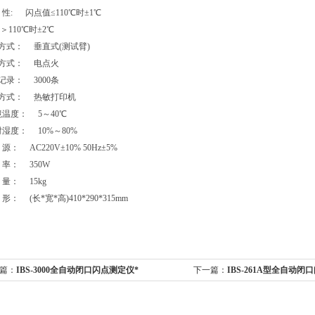
复 性: 闪点值≤110℃时±1℃
＞110℃时±2℃
降方式： 垂直式(测试臂)
火方式： 电点火
据记录： 3000条
印方式： 热敏打印机
环境温度： 5～40℃
相对湿度： 10%～80%
 源： AC220V±10% 50Hz±5%
 率： 350W
 量： 15kg
 形： (长*宽*高)410*290*315mm
篇：
IBS-3000全自动闭口闪点测定仪*
下一篇：
IBS-261A型全自动