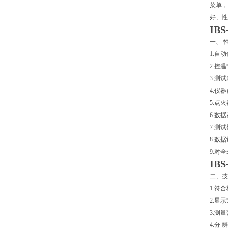
菜单，
好、性
IB
一、 
1.自
2.控
3.测
4.仪
5.点
6.数
7.测
8.数
9.对
IB
二、技
1.符合
2.显
3.测
4.分 