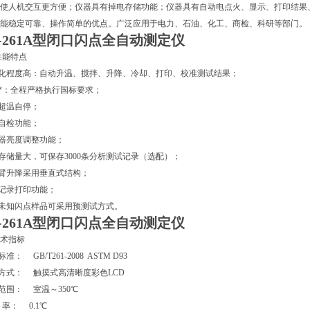
使人机交互更方便；仪器具有掉电存储功能；仪器具有自动电点火、显示、打印结果
能稳定可靠、操作简单的优点。广泛应用于电力、石油、化工、商检、科研等部门。
S-261A型闭口闪点全自动测定仪
性能特点
动化程度高：自动升温、搅拌、升降、冷却、打印、校准测试结果；
温*：全程严格执行国标要求；
试超温自停；
器自检功能；
火器亮度调整功能；
据存储量大，可保存3000条分析测试记录（选配）；
试臂升降采用垂直式结构；
据记录打印功能；
全未知闪点样品可采用预测试方式。
S-261A型闭口闪点全自动测定仪
术指标
标准： GB/T261-2008 ASTM D93
示方式： 触摸式高清晰度彩色LCD
量范围： 室温～350℃
辨 率： 0.1℃