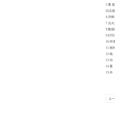
5.重 
闪点值
6.升
7.点
8.数
9.打
10.
11.
12.电
13.功
14.重
15.外
上一