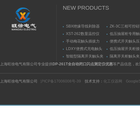
NEW PRODUCTS
SBX绝缘导线剥除器
ZK-3C三相可控
触发器
XST-262数显温控仪
低压抽屉柜专用触
力测量仪套装
手动梅花触头插拔力
便携式开关触头压
（推拉力）测量仪
（夹紧力）测量仪
LDXY便携式充电触头
低压抽屉开关柜接
（指）夹紧力测量仪
触头（夹紧力）测
智能型隔离开关触头夹
隔离开关柜触头夹
紧力测试仪
测试仪/精度传感
上海旺徐电气有限公司专业提供
DP-261T全自动闭口闪点测定仪优惠
等产品信息，欢
上海旺徐电气有限公司
沪ICP备17006008号-39
技术支持：
化工仪器网
Google