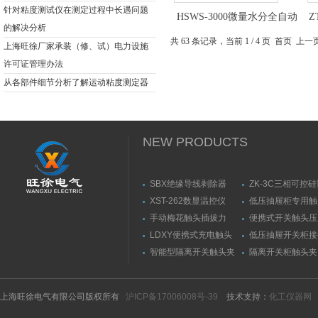
针对粘度测试仪在测定过程中长遇问题
HSWS-3000微量水分全自动
Z
的解决分析
测定仪厂家
共 63 条记录，当前 1 / 4 页 首页 上
上海旺徐厂家承装（修、试）电力设施
许可证管理办法
从各部件细节分析了解运动粘度测定器
NEW PRODUCTS
SBX绝缘导线剥除器
ZK-3C三相可控
触发器
XST-262数显温控仪
低压抽屉柜专用触
力测量仪套装
手动梅花触头插拔力
便携式开关触头压
（推拉力）测量仪
（夹紧力）测量仪
LDXY便携式充电触头
低压抽屉开关柜接
（指）夹紧力测量仪
触头（夹紧力）测
智能型隔离开关触头夹
隔离开关柜触头夹
紧力测试仪
测试仪/精度传感
上海旺徐电气有限公司版权所有
沪ICP备17006008号-39
技术支持：
化工仪器网