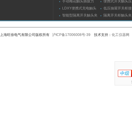
手动梅花触头插拔力
便携式开关触头压
（推拉力）测量仪
（夹紧力）测量仪
LDXY便携式充电触头
低压抽屉开关柜接
（指）夹紧力测量仪
触头（夹紧力）测
智能型隔离开关触头夹
隔离开关柜触头夹
紧力测试仪
测试仪/精度传感
上海旺徐电气有限公司版权所有
沪ICP备17006008号-39
技术支持：
化工仪器网