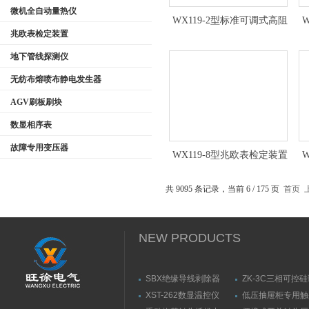
微机全自动量热仪
WX119-2型标准可调式高阻
兆欧表检定装置
箱（45度）
地下管线探测仪
无纺布熔喷布静电发生器
AGV刷板刷块
数显相序表
故障专用变压器
WX119-8型兆欧表检定装置
（45度）
共 9095 条记录，当前 6 / 175 页
首页
NEW PRODUCTS
SBX绝缘导线剥除器
ZK-3C三相可控
触发器
XST-262数显温控仪
低压抽屉柜专用触
力测量仪套装