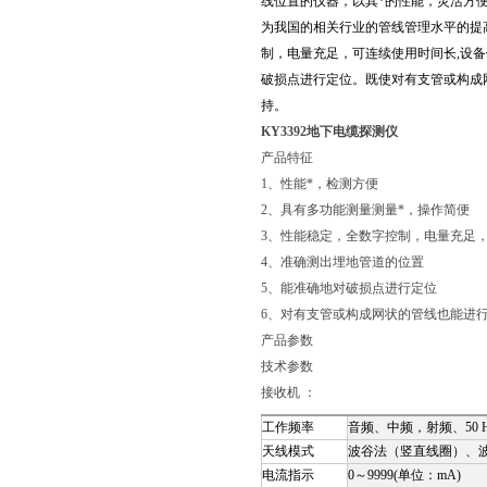
线位置的仪器，以其*的性能，灵活方
为我国的相关行业的管线管理水平的提
制，电量充足，可连续使用时间长,设
破损点进行定位。既使对有支管或构成
持。
KY3392地下电缆探测仪
产品特征
1、性能*，检测方便
2、具有多功能测量测量*，操作简便
3、性能稳定，全数字控制，电量充足
4、准确测出埋地管道的位置
5、能准确地对破损点进行定位
6、对有支管或构成网状的管线也能进
产品参数
技术参数
接收机 ：
工作频率
音频、中频，射频、50 
天线模式
波谷法（竖直线圈）、
电流指示
0～9999(单位：mA)