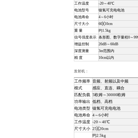
工作温度
-20～40℃
电池型号
镍氢可充电电池
电池寿命
4～6小时
尺寸大小
60╳10cm
重 量
约1.5kg
信号强度表示
条形图、数字量程0～99
增益控制
20dB～60dB
深度测量
3m范围内
精 度
10cm以内
发射机：
工作频率
音频、射频以及中频
模式
感应、直连、耦合
匹配负载
5欧姆～30000欧姆
功率输出
低档、高档
电池类型
镍氢可充电电池
电池寿命
4～6小时
工作温度
-20～40℃
尺寸大小
25╳20cm
约2.5kg