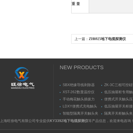
重 量
上一篇：
ZH6925地下电缆探测仪
NEW PRODUCTS
SBX绝缘导线剥除器
ZK-3C三相可控
触发器
XST-262数显温控仪
低压抽屉柜专用触
力测量仪套装
手动梅花触头插拔力
便携式开关触头压
（推拉力）测量仪
（夹紧力）测量仪
LDXY便携式充电触头
低压抽屉开关柜接
（指）夹紧力测量仪
触头（夹紧力）测
智能型隔离开关触头夹
隔离开关柜触头夹
紧力测试仪
测试仪/精度传感
上海旺徐电气有限公司专业提供
KY3392地下电缆探测仪
等产品信息，欢迎来电咨询