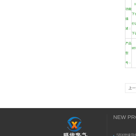
H
功能
下
描
行
述：
下
产品
HT
型
号：
上一
NEW PR
SBX绝缘导