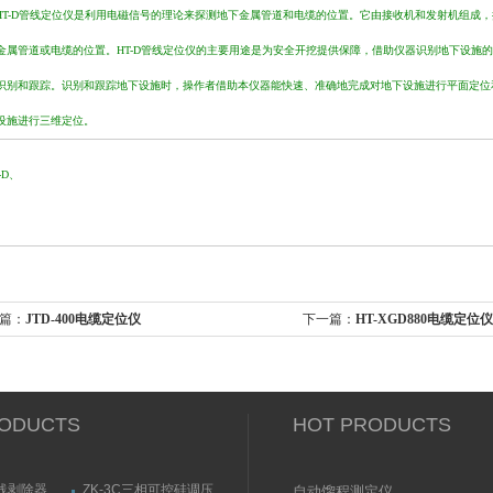
T-D管线定位仪是利用电磁信号的理论来探测地下金属管道和电缆的位置。它由接收机和发射机组成
金属管道或电缆的位置。HT-D管线定位仪的主要用途是为安全开挖提供保障，借助仪器识别地下设施
识别和跟踪。识别和跟踪地下设施时，操作者借助本仪器能快速、准确地完成对地下设施进行平面定位
设施进行三维定位。
-D、
篇：
JTD-400电缆定位仪
下一篇：
HT-XGD880电缆定位仪
ODUCTS
HOT PRODUCTS
线剥除器
ZK-3C三相可控硅调压
自动馏程测定仪