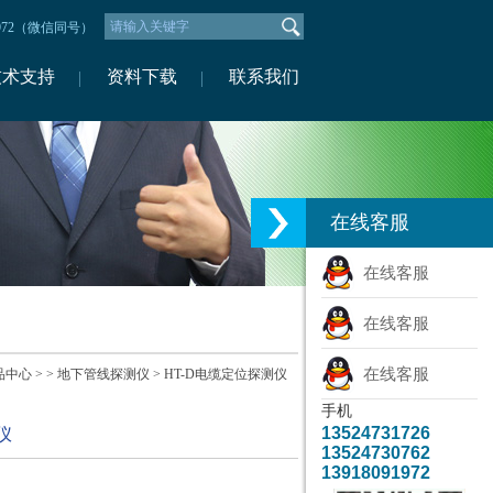
1972（微信同号）
技术支持
资料下载
联系我们
在线客服
在线客服
在线客服
在线客服
品中心
> >
地下管线探测仪
> HT-D电缆定位探测仪
手机
13524731726
仪
13524730762
13918091972