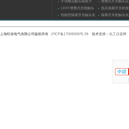
手动梅花触头插拔力
便携式开关触头压
（推拉力）测量仪
（夹紧力）测量仪
LDXY便携式充电触头
低压抽屉开关柜接
（指）夹紧力测量仪
触头（夹紧力）测
智能型隔离开关触头夹
隔离开关柜触头夹
紧力测试仪
测试仪/精度传感
上海旺徐电气有限公司版权所有
沪ICP备17006008号-39
技术支持：
化工仪器网