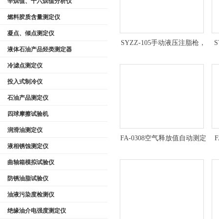
辛烷值、十六烷值分析仪
燃料胶质含量测定仪
凝点、倾点测定仪
SYZZ-105手动液压注脂枪，
液体石油产品烃类测定器
试压注脂两用枪定制
冷滤点测定仪
投入式制冷仪
石油产品测定仪
四球摩擦试验机
润滑油测定仪
FA-0308空气释放值自动测定
液相锈蚀测定仪
仪技术参数
曲轴箱模拟试验仪
防锈油脂试验仪
油液污染度检测仪
绝缘油介电强度测定仪