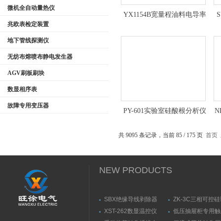
微机全自动量热仪
YX1154B宽量程油料电导率
兆欧表检定装置
测定仪厂家
地下管线探测仪
无纺布熔喷布静电发生器
AGV刷板刷块
数显相序表
故障专用变压器
PY-601实验室硅酸根分析仪
N
优惠
共 9095 条记录，当前 85 / 175 页
首页
NEW PRODUCTS
SBX绝缘导线剥除器
ZK-3C三相可控
触发器
XST-262数显温控仪
低压抽屉柜专用触
力测量仪套装