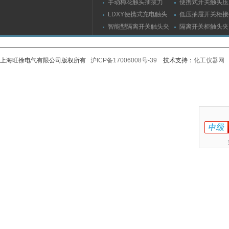
手动梅花触头插拔力
便携式开关触头压
（推拉力）测量仪
（夹紧力）测量仪
LDXY便携式充电触头
低压抽屉开关柜接
（指）夹紧力测量仪
触头（夹紧力）测
智能型隔离开关触头夹
隔离开关柜触头夹
紧力测试仪
测试仪/精度传感
上海旺徐电气有限公司版权所有
沪ICP备17006008号-39
技术支持：
化工仪器网