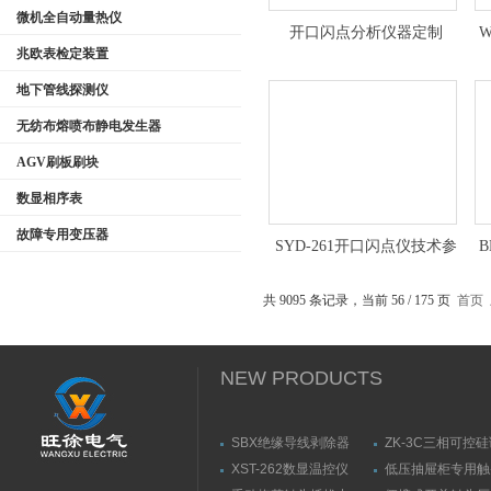
微机全自动量热仪
开口闪点分析仪器定制
兆欧表检定装置
地下管线探测仪
无纺布熔喷布静电发生器
AGV刷板刷块
数显相序表
故障专用变压器
SYD-261开口闪点仪技术参
数
共 9095 条记录，当前 56 / 175 页
首页
NEW PRODUCTS
SBX绝缘导线剥除器
ZK-3C三相可控
触发器
XST-262数显温控仪
低压抽屉柜专用触
力测量仪套装