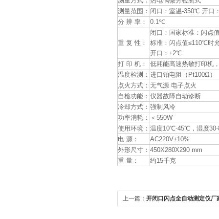
测量方式：
热电偶微分检测式
测量范围：
闭口：室温-350℃ 开口：
分 辨 率：
0.1℃
闭口：国家标准：闪点值<1
重 复 性：
标准：闪点值≤110℃时允
开口：±2℃
打 印 机：
低耗能高速热敏打印机，
温度检测：
进口铂电阻（Pt100Ω）
点火方式：
无气源 电子点火
自检功能：
仪器故障自动诊断
冷却方式：
强制风冷
功率消耗：
＜550W
使用环境：
温度10℃-45℃，湿度30-
电 源：
AC220V±10%
外形尺寸：
450X280X290 mm
重 量：
约15千克
上一篇：
开闭口闪点全自动测定仪厂