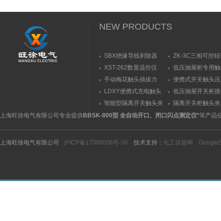
NEW PRODUCTS
SBX绝缘导线剥除器
ZK-3C三相可控
触发器
XST-262数显温控仪
低压抽屉柜专用触
力测量仪套装
手动梅花触头插拔力
便携式开关触头压
（推拉力）测量仪
（夹紧力）测量仪
LDXY便携式充电触头
低压抽屉开关柜接
（指）夹紧力测量仪
触头（夹紧力）测
智能型隔离开关触头夹
隔离开关柜触头夹
紧力测试仪
测试仪/精度传感
上海旺徐电气有限公司专业提供
BBSK-800型 全自动开口、闭口闪点测定仪*
等产品
上海旺徐电气有限公司
沪ICP备17006008号-39
技术支持：
化工仪器网
Google