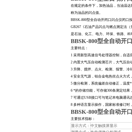
在规定的条件下，加热油品，当油温达
称为油品的闪点值。
BBSK-800
型全自动开闭口闪点仪闭口按照国标
GB267《石油产品闪点与燃点测定法（
是石油、化工、电力、环保、铁路、科
BBSK-800型全自动
主要特点：
1
采用新型高速信号处理器控制，自适应
2
内置大气压自动检测芯片，大气压自
3
升
降、搅拌、点火、检测、报警、冷
4
安全无气源，铂合金电热丝点火方式
5
微分检测，系统偏差自动修正，温度
6
*的存储功能，可存储300条测定结
7
可通过USB接口可与笔记本电脑通讯
8
多种语言显示操作，国家标准修订时
BBSK-800型全自动
主要技术指标：
显示方式：
中文触摸屏显示