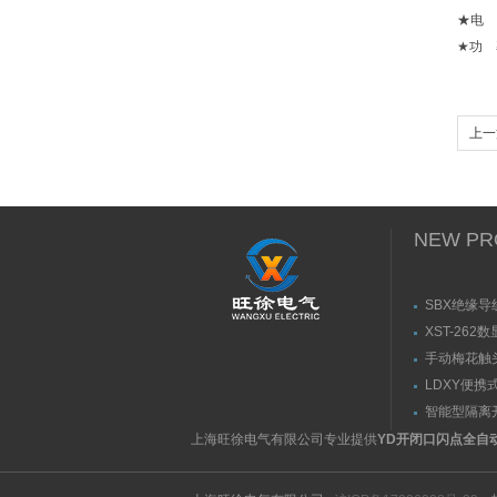
★电 源
★功 
上一
NEW PR
SBX绝缘导
XST-262
手动梅花触
（推拉力）
LDXY便携
（指）夹紧
智能型隔离
紧力测试仪
上海旺徐电气有限公司专业提供
YD开闭口闪点全自