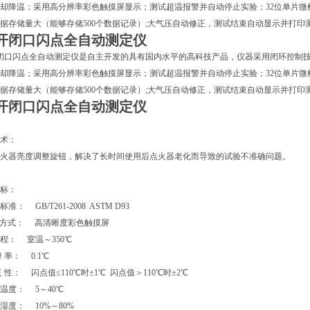
却降温；采用高分辨率彩色触摸屏显示；测试超温报警并自动停止实验；32位单片
据存储量大（能够存储500个数据记录）;大气压自动修正，测试结束自动显示并打印
D开闭口闪点全自动测定仪
闭口闪点全自动测定仪
是
自主开发的具有国内水平的高科技产品，仪器采用闭环控制
却降温；采用高分辨率彩色触摸屏显示；测试超温报警并自动停止实验；32位单片
据存储量大（能够存储500个数据记录）;大气压自动修正，测试结束自动显示并打印
D开闭口闪点全自动测定仪
术：
火器亮度调整旋钮，解决了长时间使用后点火器老化而导致的试验不准确问题。
标：
准： GB/T261-2008 ASTM D93
示方式： 高清晰度彩色触摸屏
程： 室温～350℃
 率： 0.1℃
复 性： 闪点值≤110℃时±1℃ 闪点值＞110℃时±2℃
温度： 5～40℃
湿度： 10%～80%