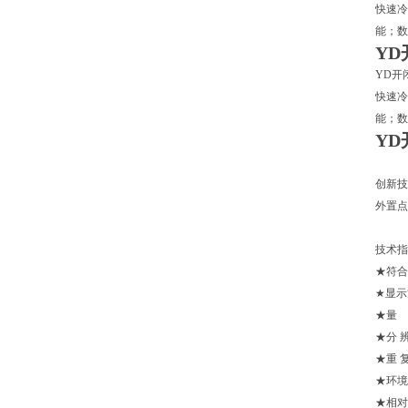
快速冷
能；数
Y
YD开
快速冷
能；数
Y
创新技
外置点
技术指
★符合标
★显
★量 
★分 辨
★重 
★环境
★相对