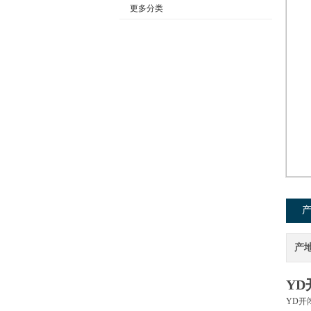
更多分类
公司名称
产
Y
YD开