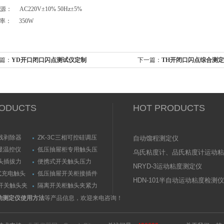
： AC220V±10% 50Hz±5%
率： 350W
篇：
YD开口闭口闪点测试仪定制
下一篇：
TH开闭口闪点综合测
ODUCTS
HOT PRODUCTS
线剥除器
ZK-3C三相可控硅调压
自动馏程测定仪
触发器
数显温控仪
低压抽屉柜专用触头压
乌氏粘度计、品氏粘度计运动粘
力测量仪套装
头插拔力
便携式开关触头压力
测定仪（粘度计）技术参数
NRYD-3运动粘度测定仪
测量仪
（夹紧力）测量仪
式充电触头
低压抽屉开关柜接插件
HDN-101半自动运动粘度检测仪
力测量仪
触头（夹紧力）测量仪
开关触头夹
隔离开关柜触头夹紧力
测试仪/精度传感器
动测定仪使用方法
等产品信息，欢迎来电咨询！