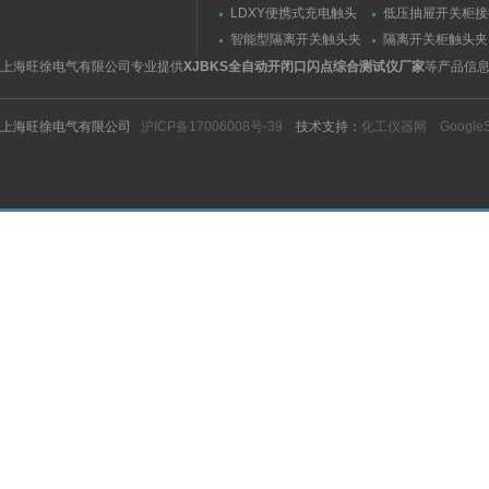
（推拉力）测量仪
（夹紧力）测量仪
LDXY便携式充电触头
低压抽屉开关柜接
（指）夹紧力测量仪
触头（夹紧力）测
智能型隔离开关触头夹
隔离开关柜触头夹
紧力测试仪
测试仪/精度传感
上海旺徐电气有限公司专业提供
XJBKS全自动开闭口闪点综合测试仪厂家
等产品信
上海旺徐电气有限公司
沪ICP备17006008号-39
技术支持：
化工仪器网
Google