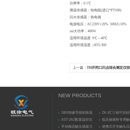
分辨率：0.1℃
测温传感器：铂电阻(进口*PT100)
闪火传感器：热电偶
电源电压：AC220V±20% 50HZ±10%
zui大功率：400W
适用环境温度: 0℃～40℃
适用环境湿度: ≤85% RH
上一篇：
TH开闭口闪点综合测定仪
NEW PRODUCTS
SBX绝缘导线剥除器
ZK-3C三相可控
触发器
XST-262数显温控仪
低压抽屉柜专用触
力测量仪套装
手动梅花触头插拔力
便携式开关触头压