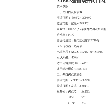
XJBKS全自动开闭口
技术参数：
一、闭口闪点仪参数
测温范围：-59.9℃～299.9℃
控温范围：室温～299.9℃
重复性：0.025X(X-连续两次测试结果的
分辨率：0.1℃
测温传感器：铂电阻(进口*PT100)
闪火传感器：热电偶
电源电压：AC220V±20% 50HZ±10%
zui大功耗：400W
适用环境温度: 0℃～40℃
适用环境湿度: ≤85% RH
二、开口闪点仪参数
测温范围：-59.9℃～399.9℃
控温范围：室温～399.9℃
重复性：闪点℃ 重复性
≤150 3℃
＞150 5℃