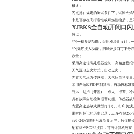
概述：
闪点是在规定的测试条件下，试验火焰
中是否存在高挥发性或可燃性物质，是
XJBKS全自动开闭口
特点：
*的一机多炉功能，采用模块化设计，
*的无序接入功能，测试炉接口可不分
数量；
采用高速信号处理器控制，高精度模拟
无气源电点火方式，自动点火；
内置大气压力传感器，大气压自动测量
采用自适应PID控制算法，自动按标准
升温、划扫（开盖）、点火、报警、冷
具有故障自动检测报警功能。传感器故
内置高速热敏式微型打印机，打印美观
带时间标记的历史记录，zui多存储255
320×240点阵图形液晶显示屏，触
配有标准RC232接口，可与计算机连