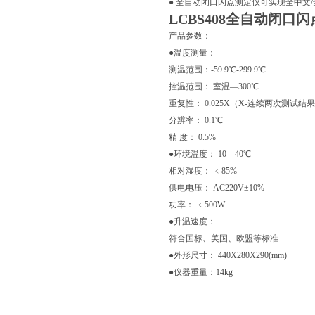
● 全自动闭口闪点测定仪可实现全中文/
LCBS408全自动闭口
产品参数：
●温度测量：
测温范围：-59.9℃-299.9℃
控温范围： 室温—300℃
重复性： 0.025X（X-连续两次测试
分辨率： 0.1℃
精 度： 0.5%
●环境温度： 10—40℃
相对湿度： ﹤85%
供电电压： AC220V±10%
功率： ﹤500W
●升温速度：
符合国标、美国、欧盟等标准
●外形尺寸： 440X280X290(mm)
●仪器重量：14kg