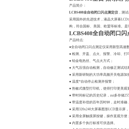
产品简介：
LCBS408全自动闭口闪点测定仪
，测试
采用国外的先进技术，液晶大屏幕LC
构，符合国标、美国、欧盟等标准。是
LCBS408全自动闭口
产品特点:
●全自动闭口闪点测定仪采用新型高速
● 检测、开盖、点火、报警、冷却、
● 铂金电热丝、气点火方式；
● 大气压强自动检测，自动修正测试结
● 采用新研制的大功率高频开关电源加
● 温度*自动停止检测并报警；
● 热敏式微型打印机，使得打印更美
● 带时间标记的历史纪录，zui多存储25
● 带温度补偿的百年历时钟，走时准确
● 采用320x240大屏幕图形LCD显
● 采用全屏触摸屏按键，操作直观方便
● 内置多个执行标准可供选择。