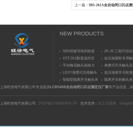
上一篇：
IBS-261A全自动闭口闪点
NEW PRODUCTS
SBX绝缘导线剥除器
ZK-3C三相可控
触发器
XST-262数显温控仪
低压抽屉柜专用触
力测量仪套装
手动梅花触头插拔力
便携式开关触头压
（推拉力）测量仪
（夹紧力）测量仪
LDXY便携式充电触头
低压抽屉开关柜接
（指）夹紧力测量仪
触头（夹紧力）测
智能型隔离开关触头夹
隔离开关柜触头夹
紧力测试仪
测试仪/精度传感
上海旺徐电气有限公司专业提供
LCBS408全自动闭口闪点测定仪厂家
等产品信息，
上海旺徐电气有限公司
沪ICP备17006008号-39
技术支持：
化工仪器网
Google