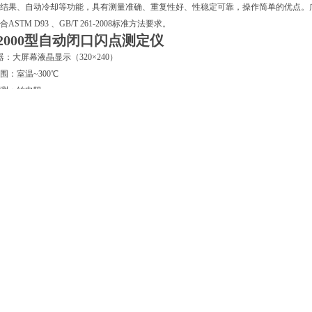
结果、自动冷却等功能，具有测量准确、重复性好、性稳定可靠，操作简单的优点。
ASTM D93 、GB/T 261-2008标准方法要求。
2000型
自动闭口闪点测定仪
 器：大屏幕液晶显示（320×240）
围：室温~300℃
测：铂电阻
度：≥104℃±2℃ ≤104℃±1℃
式：电点火
储：可存储200个分析结果
式：强制风冷
 机：热敏、汉字、40行
能：测试头、点火器、风机等
性：符合ASTM D93 GB/T 261标准
交流220V±11V，50Hz±2.5HZ
≤350VA
境温度：10℃~35℃
境湿度：≤85%
2000型
自动闭口闪点测定仪
于石油产品闭口闪点值的测定，仪器采用微计算机技术，大屏幕LCD液晶显示器，