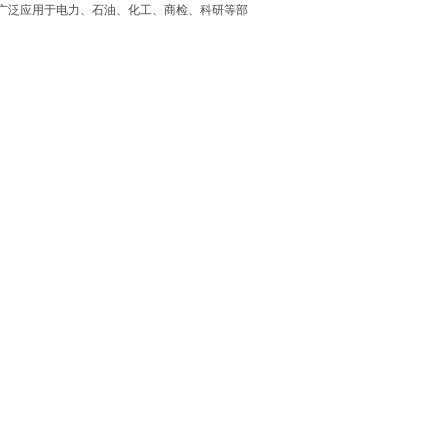
广泛应用于电力、石油、化工、商检、科研等部
中文菜单、掉电存储，仪器有自动点火、显示、锁定