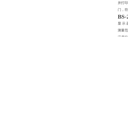
并打印
门，符合
BS-
显 示
测量范
温度检
准 确 
点火方
信息存
冷却方
打 印
自检功
重 复 
电 源：
功 率：
使用环
使用环
BS-
主要用