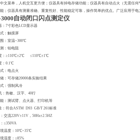
中文菜单，人机交互更方便；仪器具有掉电存储功能；仪器具有自动点火（无需任何
能；仪器具有测量准确、重复性好、性能稳定可靠，操作简单的优点。广泛应用于电
S-3000自动闭口闪点测定仪
 器：7寸彩色LCD显示器
式：触摸屏
围：室温~300℃
测：铂电阻
度：≥110℃±2℃ ≤110℃±1℃
度：0.1℃
式：电点火
储：可存储20000条实验结果
式：强制风冷
 机：热敏、汉字、40行
能：测试臂、点火器、打印机等
性：符合ASTM D93 GB/T 261标准
交流220V±11V，50Hz±2.5HZ
≤350VA
境温度：10℃~35℃
境湿度：≤85%