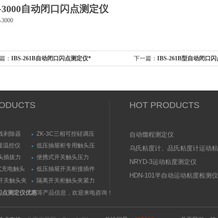
S-3000自动闭口闪点测定仪
篇：
IBS-261B自动闭口闪点测定仪*
下一篇：
IBS-261B型自动闭
ODUCTS
HOT PRODUCTS
线剥除器
ZK-3C三相可控硅调压
自动馏程测定仪
触发器
数显温控仪
低压抽屉柜专用触头压
乌氏粘度计、品氏粘度计运动粘
力测量仪套装
头插拔力
便携式开关触头压力
测定仪（粘度计）技术参数
NRYD-3运动粘度测定仪
测量仪
（夹紧力）测量仪
式充电触头
低压抽屉开关柜接插件
HDN-101半自动运动粘度检测仪
力测量仪
触头（夹紧力）测量仪
开关触头夹
隔离开关柜触头夹紧力
测试仪/精度传感器
口闪点测定仪优惠
等产品信息，欢迎来电咨询！