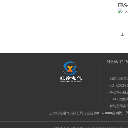
IB
上一
NEW PR
SBX绝缘导
XST-262
手动梅花触
（推拉力）
LDXY便携
（指）夹紧
智能型隔离
紧力测试仪
上海旺徐电气有限公司专业提供
IBS-3000自动闭