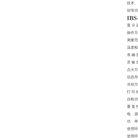
技术、
却等功
IB
显 示
操作方
测量范
温度检
准 确 
灵 敏 
点火方
信息存
冷却方
打 印
自检功
重 复 
电 源：
功 率：
使用环
使用环