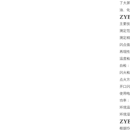
了大屏
油、化
ZY
主要技
测定范
测定精
闪点值
再现性
温度检
自检：
闪火检
点火方
开口闪
使用电源
功率：
环境温
环境湿
ZY
根据I