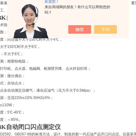
欢迎您！
幕液晶显示器和热敏微型打印机。仪器具有自检功能，该仪器具有测量准确度高、重
来自局域网的朋友！有什么可以帮助您的
工、电力、环保、铁路、科研等部门进行开口闪点测试的理想仪器。
吗？
BK
自动闭口闪点测定仪
术指标：
围：40-400℃；
度：闪点值不大于150℃时不大于4℃，
大于150℃时不大于6℃，
：不大于6℃；
测：精密铂电阻；
打印机、点火器、电磁阀、检测臂升降、点火杆划扫等；
测：微分偶合；
式：自动点火；
点全自动测定仪燃气：液化石油气（压力不大于0.5Mpa）；
：交流220v±10% 50HZ±5%；
≤110W；
度：5℃-40℃；
度：＜85%。
BK
自动闭口闪点测定仪
SO2592、GB267-88的标准方法，设计、制造的新一代石油产品开口闪点仪。仪