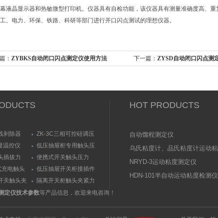
幕液晶显示器和热敏微型打印机。仪器具有自检功能，该仪器具有测量准确度高、重
工、电力、环保、铁路、科研等部门进行开口闪点测试的理想仪器。
篇：
ZYBKS自动闭口闪点测定仪使用方法
下一篇：
ZYSD自动闭口闪点测
ODUCTS
HOT PRODUCTS
线剥除器
ZK-3C三相可控硅调压
自动馏程测定仪
触发器
数显温控仪
低压抽屉柜专用触头压
乌氏粘度计、品氏粘度计运动粘
力测量仪套装
头插拔力
便携式开关触头压力
测定仪（粘度计）技术参数
NRYD-3运动粘度测定仪
测量仪
（夹紧力）测量仪
式充电触头
低压抽屉开关柜接插件
HDN-101半自动运动粘度检测仪
力测量仪
触头（夹紧力）测量仪
开关触头夹
隔离开关柜触头夹紧力
测试仪/精度传感器
点测定仪技术参数
等产品信息，欢迎来电咨询！