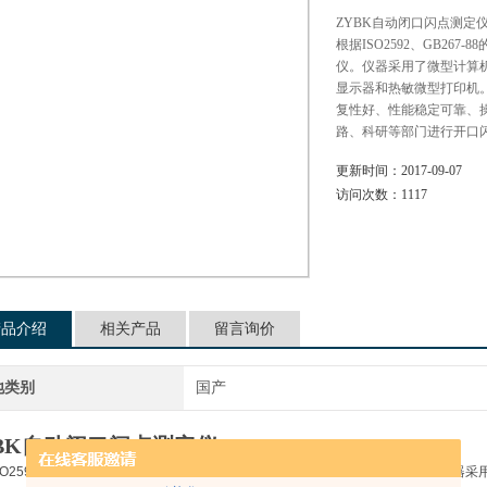
ZYBK自动闭口闪点测定
根据ISO2592、GB26
仪。仪器采用了微型计算
显示器和热敏微型打印机
复性好、性能稳定可靠、
路、科研等部门进行开口
更新时间：
2017-09-07
访问次数：
1117
产品介绍
相关产品
留言询价
地类别
国产
BK
自动闭口闪点测定仪
SO2592、GB267-88的标准方法，设计、制造的新一代石油产品开口闪点仪。仪