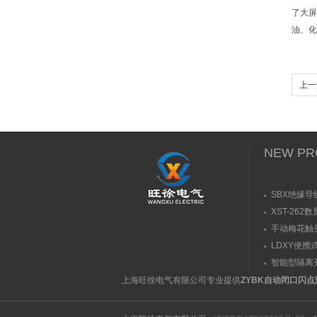
了大屏
油、化
上一
NEW PR
SBX绝缘导
XST-262
手动梅花触
（推拉力）
LDXY便携
（指）夹紧
智能型隔离
紧力测试仪
上海旺徐电气有限公司专业提供
ZYBK自动闭口闪