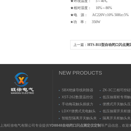
★环境温度： 5～40℃
★相对湿度： 10%～80%
★电 源： AC220V±10% 50Hz±5%
★功 率： 350W
上一篇：
HTS-B11型自动闭口闪点
NEW PRODUCTS
SBX绝缘导线剥除器
ZK-3C三相可控
触发器
XST-262数显温控仪
低压抽屉柜专用触
力测量仪套装
手动梅花触头插拔力
便携式开关触头压
（推拉力）测量仪
（夹紧力）测量仪
LDXY便携式充电触头
低压抽屉开关柜接
（指）夹紧力测量仪
触头（夹紧力）测
智能型隔离开关触头夹
隔离开关柜触头夹
紧力测试仪
测试仪/精度传感
上海旺徐电气有限公司专业提供
YD8848自动闭口闪点测定仪定制
等产品信息，欢迎