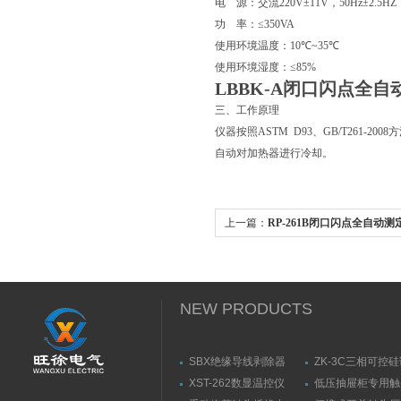
电
源：交流
220V
±
11V
，
50Hz
±
2.5HZ
功
率：≤
350VA
使用环境温度：
10
℃
~35
℃
使用环境湿度：≤
85%
LBBK-A闭口闪点全自
三、工作原理
仪器按照
ASTM D93
、
GB/T261-2008
方
自动对加热器进行冷却。
上一篇：
RP-261B闭口闪点全自动
NEW PRODUCTS
SBX绝缘导线剥除器
ZK-3C三相可控
触发器
XST-262数显温控仪
低压抽屉柜专用触
力测量仪套装