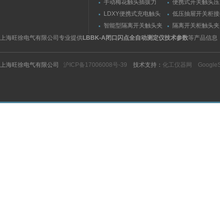
手动梅花触头插拔力
便携式开关触头压
（推拉力）测量仪
（夹紧力）测量仪
LDXY便携式充电触头
低压抽屉开关柜接
（指）夹紧力测量仪
触头（夹紧力）测
智能型隔离开关触头夹
隔离开关柜触头夹
紧力测试仪
测试仪/精度传感
上海旺徐电气有限公司专业提供
LBBK-A闭口闪点全自动测定仪技术参数
等产品信息
上海旺徐电气有限公司
沪ICP备17006008号-39
技术支持：
化工仪器网
Google