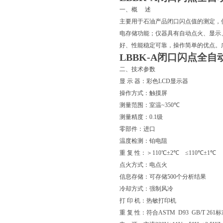
一、概
述
主要用于石油产品闭口闪点值的测定，
电存储功能；仪器具有自动点火、显示
好、性能稳定可靠，操作简单的优点。
LBBK-A闭口闪点全自
二、技术参数
显
示
器：彩色
LCD
显示器
操作方式：触摸屏
测量范围：室温
~3
5
0
℃
测量精度：0.1级
零部件：进口
温度检测：铂电阻
重 复 性：＞110℃±
2
℃
≤
1
10℃±
1
℃
点火方式：电点火
信息存储：可存储500个分析结果
冷却方式：强制风冷
打
印
机：热敏打印机
重
复
性：符合
ASTM D93 GB/T 261
标