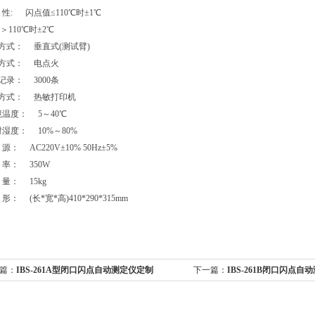
复 性: 闪点值≤110℃时±1℃
＞110℃时±2℃
降方式： 垂直式(测试臂)
火方式： 电点火
据记录： 3000条
印方式： 热敏打印机
环境温度： 5～40℃
相对湿度： 10%～80%
 源： AC220V±10% 50Hz±5%
 率： 350W
 量： 15kg
 形： (长*宽*高)410*290*315mm
篇：
IBS-261A型闭口闪点自动测定仪定制
下一篇：
IBS-261B闭口闪点