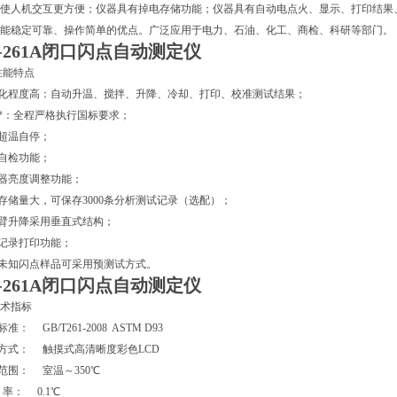
使人机交互更方便；仪器具有掉电存储功能；仪器具有自动电点火、显示、打印结果
能稳定可靠、操作简单的优点。广泛应用于电力、石油、化工、商检、科研等部门。
-261A
闭口闪点自动测定仪
性能特点
动化程度高：自动升温、搅拌、升降、冷却、打印、校准测试结果；
温*：全程严格执行国标要求；
试超温自停；
器自检功能；
火器亮度调整功能；
据存储量大，可保存3000条分析测试记录（选配）；
试臂升降采用垂直式结构；
据记录打印功能；
全未知闪点样品可采用预测试方式。
-261A
闭口闪点自动测定仪
术指标
标准： GB/T261-2008 ASTM D93
示方式： 触摸式高清晰度彩色LCD
量范围： 室温～350℃
辨 率： 0.1℃