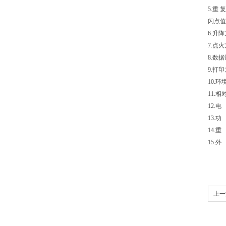
5.重 
闪点值
6.升
7.点
8.数
9.打
10.
11.
12.电
13.功
14.重
15.外
上一