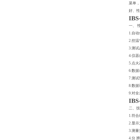
菜单，
好、性
IBS
一、 
1.自
2.控
3.测
4.仪
5.点
6.数
7.测
8.数
9.对
IBS
二、技
1.符合
2.显
3.测
4.分 