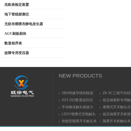
兆欧表检定装置
地下管线探测仪
无纺布熔喷布静电发生器
AGV刷板刷块
数显相序表
故障专用变压器
NEW PRODUCTS
SBX绝缘导线剥除器
ZK-3C三相可控
触发器
XST-262数显温控仪
低压抽屉柜专用触
力测量仪套装
手动梅花触头插拔力
便携式开关触头压
（推拉力）测量仪
（夹紧力）测量仪
LDXY便携式充电触头
低压抽屉开关柜接
（指）夹紧力测量仪
触头（夹紧力）测
智能型隔离开关触头夹
隔离开关柜触头夹
紧力测试仪
测试仪/精度传感