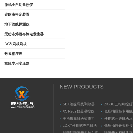
微机全自动量热仪
兆欧表检定装置
地下管线探测仪
无纺布熔喷布静电发生器
AGV刷板刷块
数显相序表
故障专用变压器
NEW PRODUCTS
SBX绝缘导线剥除器
ZK-3C三相可控
触发器
XST-262数显温控仪
低压抽屉柜专用触
力测量仪套装
手动梅花触头插拔力
便携式开关触头压
（推拉力）测量仪
（夹紧力）测量仪
LDXY便携式充电触头
低压抽屉开关柜接
（指）夹紧力测量仪
触头（夹紧力）测
智能型隔离开关触头夹
隔离开关柜触头夹