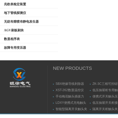
兆欧表检定装置
地下管线探测仪
无纺布熔喷布静电发生器
AGV刷板刷块
数显相序表
故障专用变压器
NEW PRODUCTS
SBX绝缘导线剥除器
ZK-3C三相可控
触发器
XST-262数显温控仪
低压抽屉柜专用触
力测量仪套装
手动梅花触头插拔力
便携式开关触头压
（推拉力）测量仪
（夹紧力）测量仪
LDXY便携式充电触头
低压抽屉开关柜接
（指）夹紧力测量仪
触头（夹紧力）测
智能型隔离开关触头夹
隔离开关柜触头夹
紧力测试仪
测试仪/精度传感