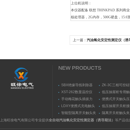
上位机说明：
本仪器配备 联想 THINKPAD 
核处理器，2G内存，500G硬盘，15.6
上一篇：
汽油氧化安定性测定仪（诱
NEW PRODUCTS
SBX绝缘导线剥除器
ZK-3C三相可控
触发器
XST-262数显温控仪
低压抽屉柜专用触
力测量仪套装
手动梅花触头插拔力
便携式开关触头压
（推拉力）测量仪
（夹紧力）测量仪
LDXY便携式充电触头
低压抽屉开关柜接
（指）夹紧力测量仪
触头（夹紧力）测
智能型隔离开关触头夹
隔离开关柜触头夹
紧力测试仪
测试仪/精度传感
上海旺徐电气有限公司专业提供
全自动汽油氧化安定性测定器（诱导期法）
等产品信