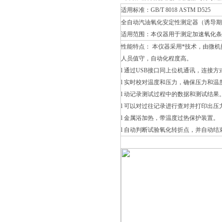
适用标准：GB/T 8018 ASTM D525
全自动汽油氧化安定性测定器（诱导
适用范围：本仪器用于测定加速氧化
性能特点： 本仪器采用*技术，由微
人员值守，自动化程度高。
l 通过USB接口同上位机通讯，连接
l 实时校对温度和压力，确保压力和温
l 动记录测试过程中的数据和测试结果
l 可以对过往记录进行查对并打印出压
l 金属浴加热，带温度过热保护装置。
l 自动判断试验氧化转折点，并自动