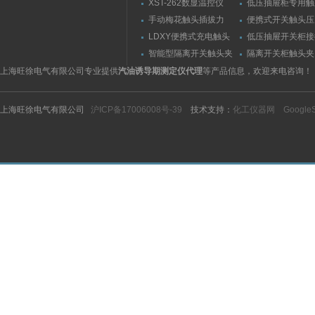
XST-262数显温控仪
低压抽屉柜专用触
力测量仪套装
手动梅花触头插拔力
便携式开关触头压
（推拉力）测量仪
（夹紧力）测量仪
LDXY便携式充电触头
低压抽屉开关柜接
（指）夹紧力测量仪
触头（夹紧力）测
智能型隔离开关触头夹
隔离开关柜触头夹
紧力测试仪
测试仪/精度传感
上海旺徐电气有限公司专业提供
汽油诱导期测定仪代理
等产品信息，欢迎来电咨询！
上海旺徐电气有限公司
沪ICP备17006008号-39
技术支持：
化工仪器网
Google