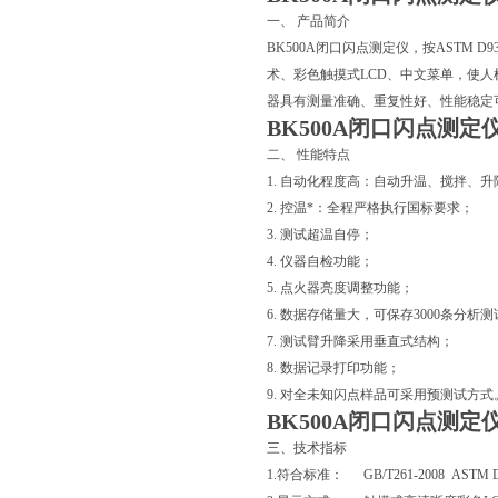
一、 产品简介
BK500A
闭口闪点测定仪
，按ASTM D
术、彩色触摸式LCD、中文菜单，使
器具有测量准确、重复性好、性能稳定
BK500A
闭口闪点测定
二、 性能特点
1. 自动化程度高：自动升温、搅拌、
2. 控温*：全程严格执行国标要求；
3. 测试超温自停；
4. 仪器自检功能；
5. 点火器亮度调整功能；
6. 数据存储量大，可保存3000条分析
7. 测试臂升降采用垂直式结构；
8. 数据记录打印功能；
9. 对全未知闪点样品可采用预测试方式
BK500A
闭口闪点测定
三、技术指标
1.符合标准： GB/T261-2008 ASTM 