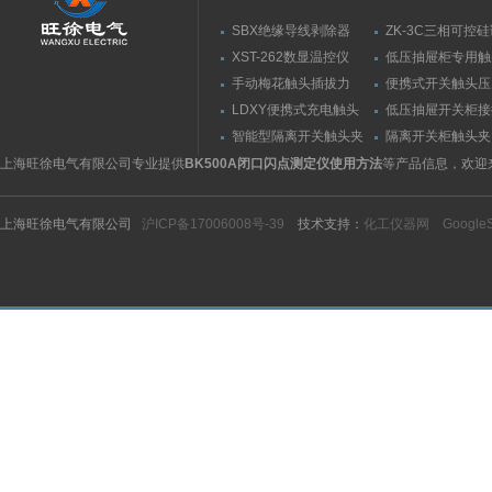
SBX绝缘导线剥除器
ZK-3C三相可控
触发器
XST-262数显温控仪
低压抽屉柜专用触
力测量仪套装
手动梅花触头插拔力
便携式开关触头压
（推拉力）测量仪
（夹紧力）测量仪
LDXY便携式充电触头
低压抽屉开关柜接
（指）夹紧力测量仪
触头（夹紧力）测
智能型隔离开关触头夹
隔离开关柜触头夹
紧力测试仪
测试仪/精度传感
上海旺徐电气有限公司专业提供
BK500A闭口闪点测定仪使用方法
等产品信息，欢迎
上海旺徐电气有限公司
沪ICP备17006008号-39
技术支持：
化工仪器网
Google