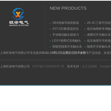
NEW PRODUCTS
SBX绝缘导线剥除器
ZK-3C三相可控
触发器
XST-262数显温控仪
低压抽屉柜专用触
力测量仪套装
手动梅花触头插拔力
便携式开关触头压
（推拉力）测量仪
（夹紧力）测量仪
LDXY便携式充电触头
低压抽屉开关柜接
（指）夹紧力测量仪
触头（夹紧力）测
智能型隔离开关触头夹
隔离开关柜触头夹
紧力测试仪
测试仪/精度传感
上海旺徐电气有限公司专业提供
XL02-J4闭口闪点测定仪技术参数
等产品信息，欢迎
上海旺徐电气有限公司
沪ICP备17006008号-39
技术支持：
化工仪器网
Google