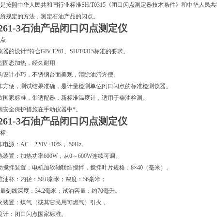
是按照中华人民共和国行业标准SH/T0315《闭口闪点测定器技术条件》和中华人民共
所规定的方法，测定石油产品的闪点。
-261-3石油产品闭口闪点测定仪
点
器的设计*符合GB/ T261、SH/T0315标准的要求。
型固态加热，经久耐用
构设计小巧，不锈钢台面美观，清除油污方便。
作方便，测试结果准确，是计量检测单位闭口闪点的标准检测仪器。
款国家标准，带适配器，新标准温度计，适用于柴油检测。
源安全保护措施在手动仪器中*。
-261-3石油产品闭口闪点测定仪
标
作电源：AC 220V±10%， 50Hz。
热装置：加热功率600W，从0～600W连续可调。
动搅拌装置：电机加软轴联结搅拌，搅拌叶片规格：8×40（毫米）。
准油杯：内径：50.8毫米；深度：56毫米；
量刻线深度：34.2毫米；试油容量：约70毫升。
火装置：煤气（或其它民用可燃气）引火，
度计：闭口闪点国家标准。