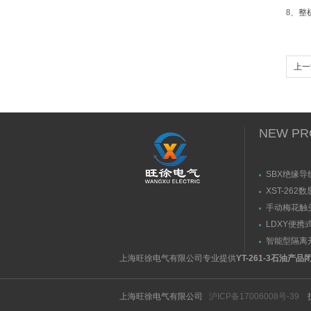
8、整
上一
闪点
NEW PR
SBX绝缘导
XST-262
手动梅花触
（推拉力）
LDXY便携
（指）夹紧
智能型隔离
紧力测试仪
上海旺徐电气有限公司专业提供
YT-261-3石油产
上海旺徐电气有限公司
沪ICP备17006008号-39
技