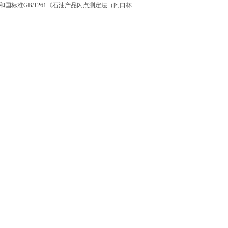
和国标准GB/T261《石油产品闪点测定法（闭口杯