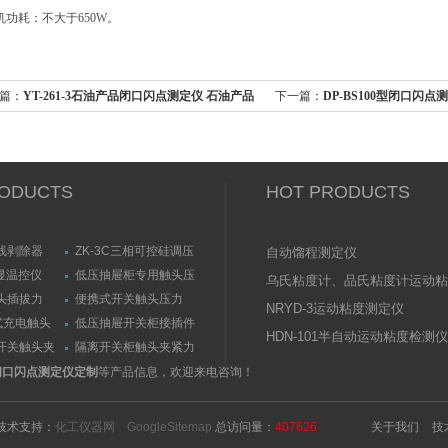
机功耗：不大于650W。
篇：
YT-261-3石油产品闭口闪点测定仪 石油产品
下一篇：
DP-BS100型闭口闪
分析仪优惠
ODUCTS
HOT PRODUCTS
线剥除器
ZK-3C三相可控硅调压
自动馏程测定仪
触发器
数显温控仪
低压抽屉柜专用触头压
乌氏粘度计、品氏粘度计运动粘
力测量仪套装
头插拔力
便携式开关触头压力
测定仪（粘度计）技术参数
NRYD-3运动粘度测定仪
测量仪
（夹紧力）测量仪
式充电触头
低压抽屉开关柜接插件
HDN-101半自动运动粘度检测仪
力测量仪
触头（夹紧力）测量仪
开关触头夹
隔离开关柜触头夹紧力
测试仪/精度传感器
品闭口闪点测定仪定制
等产品信息，欢迎来电咨询！
术支持：
化工仪器网
GoogleSitemap
总访问量：
407626
关于我们
技