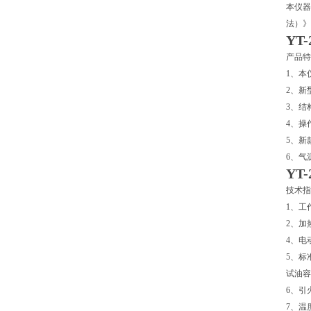
本仪器
法）》
YT
产品特
1、本仪
2、新
3、结
4、操
5、新
6、气
YT
技术指
1、工
2、加
4、电
5、标
试油容
6、引
7、温