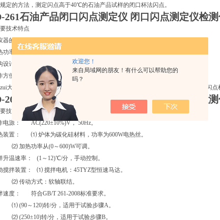
规定的方法，测定闪点高于40℃的石油产品试样的闭口杯法闪点。
D-261石油产品闭口闪点测定仪
闭口闪点测定仪检测
要技术特点
器的设计*符合GB/ T261-2008标准的要求。
热功率连续、无级可调，功率大小由电压表直观显示，温度控制方式先进、合理。
欢迎您！
构设计小巧，不锈钢台面美观，清除油污方便。
来自局域网的朋友！有什么可以帮助您的
作方便，测试结果准确，被多家计量检测单位选作闭口闪点的检测仪器。
吗？
zui大的特点是：*符合GB/T 261-2008标准，仪器经典，可作为计量检测单位闭口
D-261石油产品闭口闪点测定仪
闭口闪点测定仪检测
要技术参数及指标
电源： AC(220±10%)V， 50Hz。
热装置： ⑴ 炉体为碳化硅材料，功率为600W电热丝。
加热功率从(0～600)W可调。
样升温速率： (1～12)℃/分，手动控制。
动搅拌装置： ⑴ 搅拌电机：45TYZ型恒速马达。
传动方式：软轴联结。
拌速度： 符合GB/T 261-2008标准要求。
90～120)转/分，适用于试验步骤A。
250±10)转/分，适用于试验步骤B。