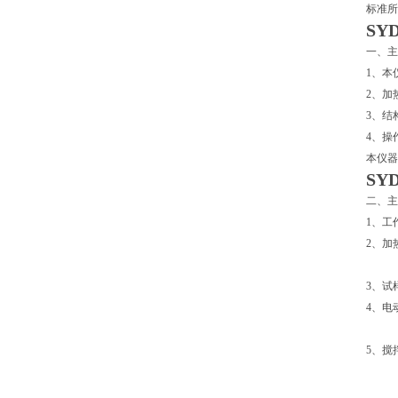
标准所
SY
一、主
1、本仪
2、加
3、结
4、操
本仪器
SY
二、主
1、工作
2、加
⑵ 
3、试
4、电
⑵ 
5、搅
⑴ (
⑵ (