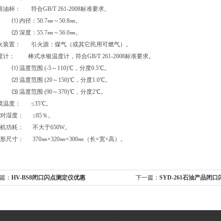
准油杯： 符合GB/T 261-2008标准要求。
径：50.7㎜～50.8㎜。
度：55.7㎜～56.0㎜。
引火装置： 引火源：煤气（或其它民用可燃气）。
度计： 棒式水银温度计，符合GB/T 261-2008标准要求。
度范围 (-5～110)℃，分度0.5℃。
度范围 (20～150)℃，分度1.0℃。
度范围 (90～370)℃，分度2℃。
境温度： ≤35℃。
相对湿度： ≤85％。
整机功耗： 不大于650W。
外形尺寸： 370㎜×320㎜×300㎜（长×宽×高）。
篇：
HV-BS8闭口闪点测定仪优惠
下一篇：
SYD-261石油产品闭