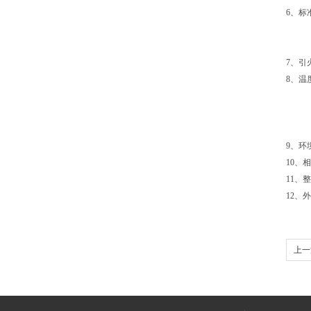
6、标
⑴ 内
⑵ 深
7、
8、温
⑴ 温
⑵ 温
⑶ 温
9、环
10、
11、
12、
上一