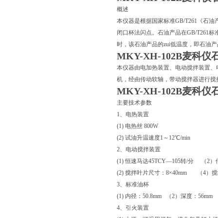
概述
本仪器是根据国家标准GB/T261《石
闭口杯法闪点。石油产品在GB/T26
时，该石油产品的zui低温度，即石油
MKY-XH-102B麦
本仪器由电加热装置、电动搅拌装置、
机，经由传动软轴，带动搅拌器进行搅
MKY-XH-102B麦
主要技术参数
1、电热装置
(1) 电热丝 800W
(2) 试油升温速度1～12℃/min
2、电动搅拌装置
(1) 恒速马达45TCY—105转/分 （
(2) 搅拌叶片尺寸：8×40mm （4）搅拌
3、标准油杯
(1) 内径：50.8mm （2）深度：56m
4、引火装置