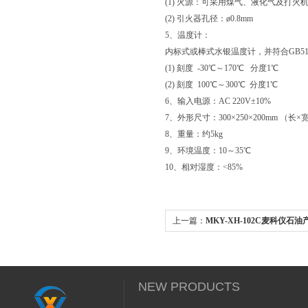
(1) 火源：可采用煤气、液化气及打火
(2) 引火器孔径：ø0.8mm
5、温度计：
内标式或棒式水银温度计，并符合GB514
(1) 刻度 -30℃～170℃ 分度1℃
(2) 刻度 100℃～300℃ 分度1℃
6、输入电源：AC 220V±10%
7、外形尺寸：300×250×200mm （长×
8、重量：约5kg
9、环境温度：10～35℃
10、相对湿度：<85%
上一篇：
MKY-XH-102C麦科仪石
（马丁闭口杯法）*
NEW PRODUCTS