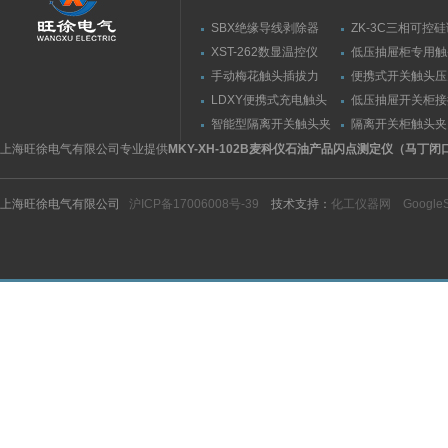
SBX绝缘导线剥除器
ZK-3C三相可控
触发器
XST-262数显温控仪
低压抽屉柜专用触
力测量仪套装
手动梅花触头插拔力
便携式开关触头压
（推拉力）测量仪
（夹紧力）测量仪
LDXY便携式充电触头
低压抽屉开关柜接
（指）夹紧力测量仪
触头（夹紧力）测
智能型隔离开关触头夹
隔离开关柜触头夹
紧力测试仪
测试仪/精度传感
上海旺徐电气有限公司专业提供
MKY-XH-102B麦科仪石油产品闪点测定仪（马丁
上海旺徐电气有限公司
沪ICP备17006008号-39
技术支持：
化工仪器网
Google