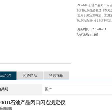
ZL-261D石油产品闭口闪
闭口闪点器是引进日本先进技
适用于测定燃料油、润滑
闪点宾斯基-马丁闭口杯法
更新时间：
2017-09-11
访问次数：
1165
产品介绍
相关产品
留言询价
地类别
国产
-261D石油产品闭口闪点测定仪
适用范围