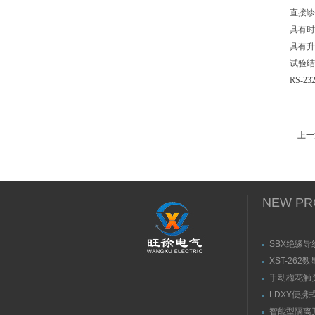
直接诊
具有时
具有升
试验结
RS-
上一
NEW PR
SBX绝缘导
XST-262
手动梅花触
（推拉力）
LDXY便携
（指）夹紧
智能型隔离