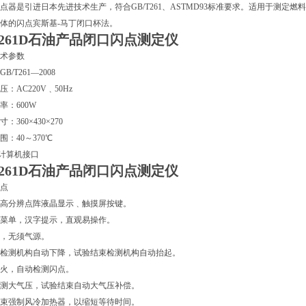
点器是引进日本先进技术生产，符合GB/T261、ASTMD93标准要求。适用于测定
体的闪点宾斯基-马丁闭口杯法。
-261D石油产品闭口闪点测定仪
术参数
B/T261—2008
：AC220V﹑50Hz
率：600W
：360×430×270
围：40～370℃
32计算机接口
-261D石油产品闭口闪点测定仪
点
〞高分辨点阵液晶显示﹑触摸屏按键。
菜单，汉字提示，直观易操作。
，无须气源。
检测机构自动下降，试验结束检测机构自动抬起。
火，自动检测闪点。
测大气压，试验结束自动大气压补偿。
束强制风冷加热器，以缩短等待时间。