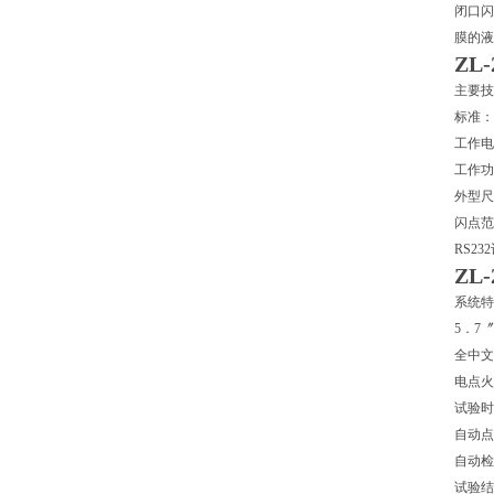
闭口闪
膜的液
ZL
主要技
标准：G
工作电压
工作功
外型尺寸
闪点范
RS2
ZL
系统特
5．7
全中文
电点火
试验时
自动点
自动检
试验结