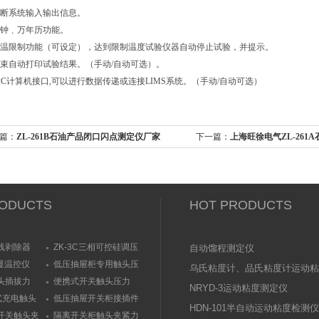
断系统输入输出信息。
钟﹑万年历功能。
温限制功能（可设定），达到限制温度试验仪器自动停止试验，并提示。
束自动打印试验结果。（手动/自动可选）。
232C计算机接口,可以进行数据传递或连接LIMS系统。（手动/自动可选）
篇：
ZL-261B石油产品闭口闪点测定仪厂家
下一篇：
上海旺徐电气ZL-261
定仪优惠
ODUCTS
HOT PRODUCTS
线剥除器
ZK-3C三相可控硅调压
自动馏程测定仪
触发器
数显温控仪
低压抽屉柜专用触头压
乌氏粘度计、品氏粘度计运动粘
力测量仪套装
头插拔力
便携式开关触头压力
测定仪（粘度计）技术参数
NRYD-3运动粘度测定仪
测量仪
（夹紧力）测量仪
式充电触头
低压抽屉开关柜接插件
HDN-101半自动运动粘度检测仪
力测量仪
触头（夹紧力）测量仪
开关触头夹
隔离开关柜触头夹紧力