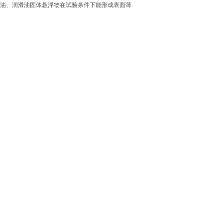
燃料油、润滑油固体悬浮物在试验条件下能形成表面薄