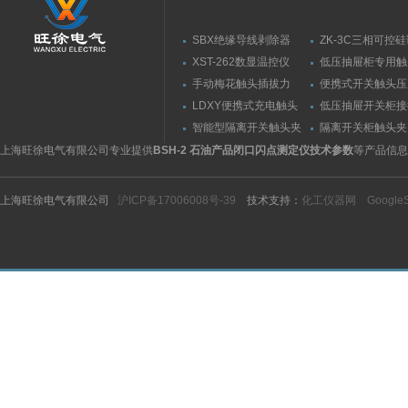
SBX绝缘导线剥除器
ZK-3C三相可控
触发器
XST-262数显温控仪
低压抽屉柜专用触
力测量仪套装
手动梅花触头插拔力
便携式开关触头压
（推拉力）测量仪
（夹紧力）测量仪
LDXY便携式充电触头
低压抽屉开关柜接
（指）夹紧力测量仪
触头（夹紧力）测
智能型隔离开关触头夹
隔离开关柜触头夹
紧力测试仪
测试仪/精度传感
上海旺徐电气有限公司专业提供
BSH-2 石油产品闭口闪点测定仪技术参数
等产品信息
上海旺徐电气有限公司
沪ICP备17006008号-39
技术支持：
化工仪器网
Google