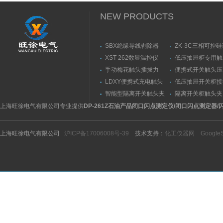
NEW PRODUCTS
SBX绝缘导线剥除器
ZK-3C三相可控
触发器
XST-262数显温控仪
低压抽屉柜专用触
力测量仪套装
手动梅花触头插拔力
便携式开关触头压
（推拉力）测量仪
（夹紧力）测量仪
LDXY便携式充电触头
低压抽屉开关柜接
（指）夹紧力测量仪
触头（夹紧力）测
智能型隔离开关触头夹
隔离开关柜触头夹
紧力测试仪
测试仪/精度传感
上海旺徐电气有限公司专业提供
DP-261Z石油产品闭口闪点测定仪/闭口闪点测定器/
上海旺徐电气有限公司
沪ICP备17006008号-39
技术支持：
化工仪器网
Google