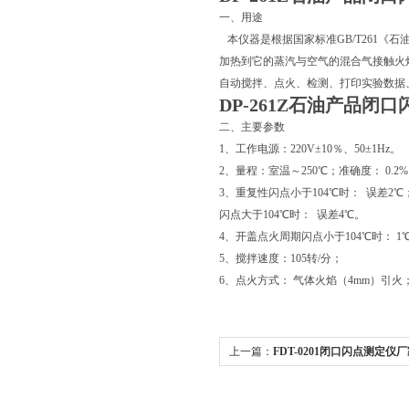
一、用途
本仪器是根据国家标准GB/T261《
加热到它的蒸汽与空气的混合气接触火
自动搅拌、点火、检测、打印实验数据
DP-261Z石油产品闭
二、主要参数
1、工作电源：220V±10％、50±1Hz。
2、量程：室温～250℃；准确度： 0.2
3、重复性闪点小于104℃时： 误差2℃
闪点大于104℃时： 误差4℃。
4、开盖点火周期闪点小于104℃时： 1℃
5、搅拌速度：105转/分；
6、点火方式： 气体火焰（4mm）引火
上一篇：
FDT-0201闭口闪点测定仪