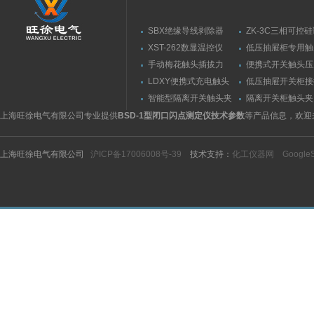
SBX绝缘导线剥除器
ZK-3C三相可控
触发器
XST-262数显温控仪
低压抽屉柜专用触
力测量仪套装
手动梅花触头插拔力
便携式开关触头压
（推拉力）测量仪
（夹紧力）测量仪
LDXY便携式充电触头
低压抽屉开关柜接
（指）夹紧力测量仪
触头（夹紧力）测
智能型隔离开关触头夹
隔离开关柜触头夹
紧力测试仪
测试仪/精度传感
上海旺徐电气有限公司专业提供
BSD-1型闭口闪点测定仪技术参数
等产品信息，欢迎
上海旺徐电气有限公司
沪ICP备17006008号-39
技术支持：
化工仪器网
Google