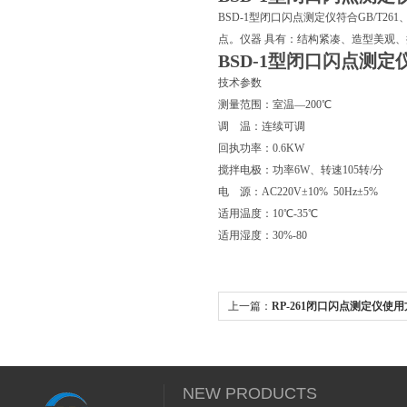
BSD-1型闭口闪点测定仪符合GB/T
点。仪器 具有：结构紧凑、造型美观
BSD-1型闭口闪点测定
技术参数
测量范围：室温—200℃
调 温：连续可调
回执功率：0.6KW
搅拌电极：功率6W、转速105转/分
电 源：AC220V±10% 50Hz±5%
适用温度：10℃-35℃
适用湿度：30%-80
上一篇：
RP-261闭口闪点测定仪使
NEW PRODUCTS