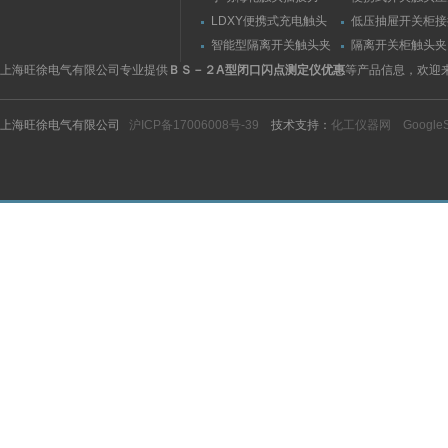
（推拉力）测量仪
（夹紧力）测量仪
LDXY便携式充电触头
低压抽屉开关柜接
（指）夹紧力测量仪
触头（夹紧力）测
智能型隔离开关触头夹
隔离开关柜触头夹
紧力测试仪
测试仪/精度传感
上海旺徐电气有限公司专业提供
ＢＳ－２A型闭口闪点测定仪优惠
等产品信息，欢迎
上海旺徐电气有限公司
沪ICP备17006008号-39
技术支持：
化工仪器网
Google