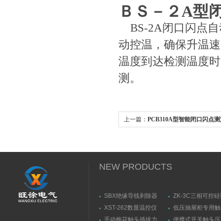
ＢＳ－２A型
BS-2A闭口闪点
动控温，确保升温速
温度到达检测温度时
测。
上一篇：
PCB310A型智能闭口闪点测
NEW PRODUCTS
SBX绝缘导线剥除器
ZK-3C三相可控
触发器
XST-262数显温控仪
低压抽屉柜专用触
力测量仪套装
手动梅花触头插拔力
便携式开关触头压