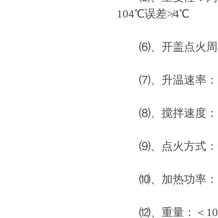
104℃误差≯4℃
⑹、开盖点火周期：
⑺、升温速率：符合G
⑻、搅拌速度：1
⑼、点火方式：气
⑽、加热功率：300
⑿、重量：＜10