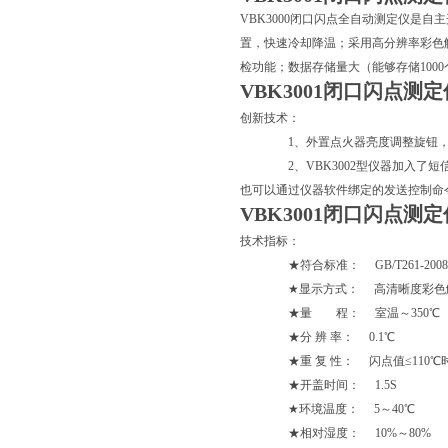
VBK3000闭口闪点全自动测定仪是
置，快速冷却降温；采用高分辨率彩色
检功能；数据存储量大（能够存储100
VBK3001闭口闪点测定
创新技术：
1、外置点火器亮度调整旋钮，解
2、VBK3002型仪器加入了短信
也可以通过仪器软件绑定的发送控制命
VBK3001闭口闪点测定
技术指标：
★符合标准： GB/T261-2008 A
★显示方式： 高清晰度彩色
★量 程： 室温～350℃
★分 辨 率： 0.1℃
★重 复 性： 闪点值≤110℃时±1
★开盖时间： 1.5S
★环境温度： 5～40℃
★相对湿度： 10%～80%