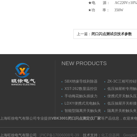
★电 源： AC220V±10% 50
★功 率： 350W
上一篇：
闭口闪点测试仪技术参数
NEW PRODUCTS
SBX绝缘导线剥除器
ZK-3C三相可控
触发器
XST-262数显温控仪
低压抽屉柜专用触
力测量仪套装
手动梅花触头插拔力
便携式开关触头压
（推拉力）测量仪
（夹紧力）测量仪
LDXY便携式充电触头
低压抽屉开关柜接
（指）夹紧力测量仪
触头（夹紧力）测
智能型隔离开关触头夹
隔离开关柜触头夹
紧力测试仪
测试仪/精度传感
上海旺徐电气有限公司专业提供
VBK3001闭口闪点测定仪厂家
等产品信息，欢迎来
上海旺徐电气有限公司
沪ICP备17006008号-39
技术支持：
化工仪器网
Google