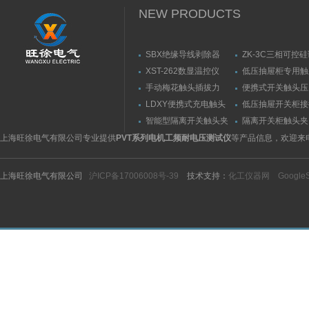
NEW PRODUCTS
SBX绝缘导线剥除器
ZK-3C三相可控
触发器
XST-262数显温控仪
低压抽屉柜专用触
力测量仪套装
手动梅花触头插拔力
便携式开关触头压
（推拉力）测量仪
（夹紧力）测量仪
LDXY便携式充电触头
低压抽屉开关柜接
（指）夹紧力测量仪
触头（夹紧力）测
智能型隔离开关触头夹
隔离开关柜触头夹
紧力测试仪
测试仪/精度传感
上海旺徐电气有限公司专业提供
PVT系列电机工频耐电压测试仪
等产品信息，欢迎来
上海旺徐电气有限公司
沪ICP备17006008号-39
技术支持：
化工仪器网
Google