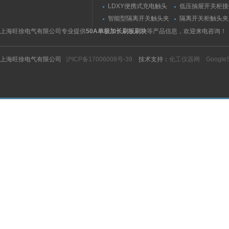
（推拉力）测量仪
（夹紧力）测量仪
LDXY便携式充电触头
低压抽屉开关柜接
（指）夹紧力测量仪
触头（夹紧力）测
智能型隔离开关触头夹
隔离开关柜触头夹
紧力测试仪
测试仪/精度传感
上海旺徐电气有限公司专业提供
50A单极加长刷板刷块
等产品信息，欢迎来电咨询！
上海旺徐电气有限公司
沪ICP备17006008号-39
技术支持：
化工仪器网
Google