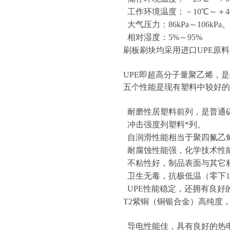
工作环境温度：－10℃～＋4
大气压力：86kPa～106kPa。
相对湿度：5%～95%
刷板刷块均采用进口UPE原料
UPE即超高分子量聚乙烯，
五个性能是现有塑料中较好的
耐磨性居塑料前列，是普通碳
冲击强度列塑料*列。
自润滑性能相当于聚四氟乙
耐腐蚀性能强，化学技术性
不粘性好，制品表面与其它
卫生无毒，抗极低温（零下1
UPE性能稳定，还拥有良好
T2紫铜（铜银合金）高纯度
导电性能佳，具有良好的热