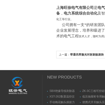
上海旺徐电气有限公司
是
电气
备
，
电力系统综合自动化
及智
化工等行业。
公司拥有一支*的研发团队和
企业发展理念，培养和吸进了
术的电气工程
技术人才，随时为用
上一篇：
带通讯带激光对射刷板刷块
NEW PRODUCTS
SBX绝缘导线剥除器
ZK-3C三相可控
触发器
XST-262数显温控仪
低压抽屉柜专用触
力测量仪套装
手动梅花触头插拔力
便携式开关触头压