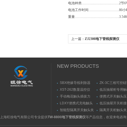
电池种类……………………………2节6
电池工作时间………………………80小时
重量…………………………………3.54K
上一篇：
ZJ2300地下管线探测仪
NEW PRODUCTS
SBX绝缘导线剥除器
ZK-3C三相可控
触发器
XST-262数显温控仪
低压抽屉柜专用触
力测量仪套装
手动梅花触头插拔力
便携式开关触头压
（推拉力）测量仪
（夹紧力）测量仪
LDXY便携式充电触头
低压抽屉开关柜接
（指）夹紧力测量仪
触头（夹紧力）测
智能型隔离开关触头夹
隔离开关柜触头夹
紧力测试仪
测试仪/精度传感
上海旺徐电气有限公司专业提供
TW-8800地下管线探测仪
等产品信息，欢迎来电咨询