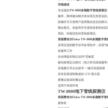
详细描述
专业级的
TW-8800
多频数字管线探测仪
频率，两种被动模式来实现无发射追踪
按键区可方便用户选用预先设定的模式
耦合模式。表盘和开关使得发射机的设
用的、性能优良的管线探测仪。
美国费舍尔Fisher TW-8800
多频数字管
采用先进的数字信号处理技术，实现*
多频率工作
自动增益控制以达到*灵敏度
被动探测定位模式（电力和无线电频率
音视频引导左右探寻 一键式深度探测
具有容易读取数据的 LCD 显示器
硬搬运箱或软搬运箱
适用于风雨环境
TW-8800地下管线探测仪
美国费舍尔Fisher TW-8800
多频数字管
接收机