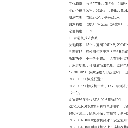
工作频率：包括577Hz，512Hz，640Hz
率两个被动频率。512Hz，640Hz，8k
测深范围：管线≤ 6米，探头≤15米
测深精度：管线± 5% 公差（深度0.1—3
定位精度：± 5%
2、发射机技术参数
发射频率：15个，范围200Hz 到 20
故障查找：可检测短路至不大于2兆欧
输出功率：小于等于10瓦，具有瞬间过压
万用表功能：可测量输出电压、线路电
*RD8100PXL探测深度可以超过6米，
RD8100PXL标准配置：
RD8100PXL接收机一台，TX-1
书一份。
雷迪管线探测仪RD8100常用选配件：
RD7100/RD8100发射机锂电池套
1000次以上，绿色环保，重量轻，使用
RD7100/RD8100发射机夹钳：安
RD7100/RD8100接收机夹钳：连