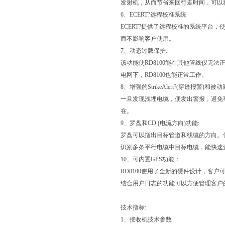
发射机，从而节省来回行走时间，可以将更
6、ECERT?远程校准系统
ECERT?提供了远程校准的系统平台，使
而不影响客户使用。
7、动态过载保护:
该功能使RD8100能在其他管线仪无
电网下，RD8100也能正常工作。
8、增强的StrikeAlert?(穿透报警)和被
一旦发现浅埋电缆，便发出警报，避免
在。
9、罗盘和CD (电流方向)功能:
罗盘可以指出目标管道和线缆的方向。
识别多条平行电缆中目标电缆，能快速
10、可内置GPS功能：
RD8100使用了全新的硬件设计，客户
结合用户日志的功能可以方便管理客户
技术指标:
1、接收机技术参数