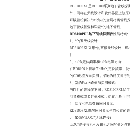
RD8100PXL是RD8100系列地下
外，同样在天线设计和软件界面上较原RD
可以轻松解决5米以内的金属材质管线
地下管线普查和详查*的地下管线。
RD8100PDL地下管线探测仪
性能特点:
1、*的五天线设计:
RD8100PXL采用*的五根天线设
件。
2、4kHz定位频率和4kHz电流方向:
在RD8100上新增了4Hz的定位频
的CD电流方向探测，探测的精度将得
3、新的Peak+峰值加探测模式:
与以往的管线仪不同，RD8100PX
引导模式或者谷值模式，使在几条并行
4、深度和电流数值同时显示:
RD8100PXL能够同时显示当前位
5、加强的iLOC?(无线连接)
iLOC?是接收机和发射机之间的蓝牙