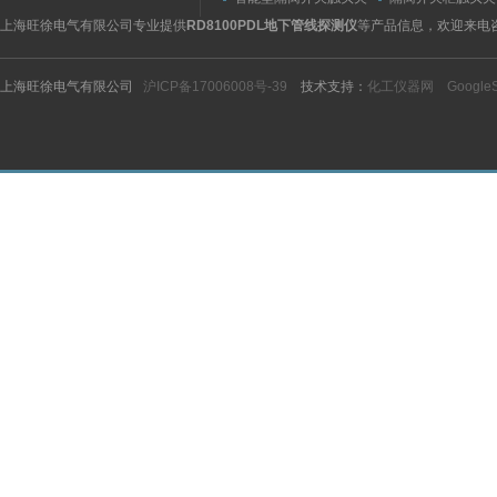
紧力测试仪
测试仪/精度传感
上海旺徐电气有限公司专业提供
RD8100PDL地下管线探测仪
等产品信息，欢迎来电
上海旺徐电气有限公司
沪ICP备17006008号-39
技术支持：
化工仪器网
Google