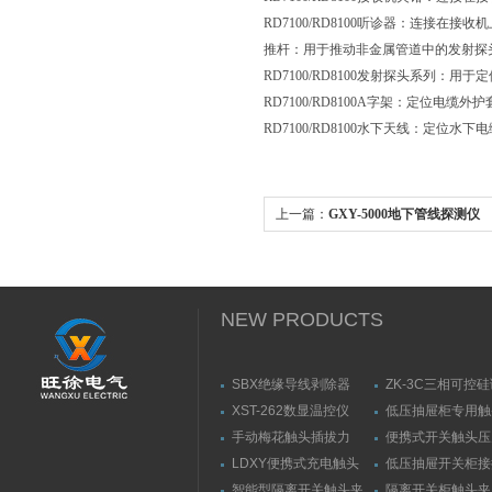
RD7100/RD8100听诊器：连接
推杆：用于推动非金属管道中的发射探
RD7100/RD8100发射探头系列：用
RD7100/RD8100A字架：定位电缆外
RD7100/RD8100水下天线：定位水
上一篇：
GXY-5000地下管线探测仪
NEW PRODUCTS
SBX绝缘导线剥除器
ZK-3C三相可控
触发器
XST-262数显温控仪
低压抽屉柜专用触
力测量仪套装
手动梅花触头插拔力
便携式开关触头压
（推拉力）测量仪
（夹紧力）测量仪
LDXY便携式充电触头
低压抽屉开关柜接
（指）夹紧力测量仪
触头（夹紧力）测
智能型隔离开关触头夹
隔离开关柜触头夹