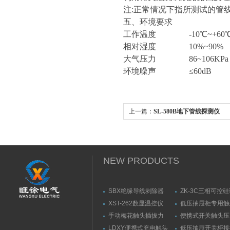
注:正常情况下指所测试的管
五、环境要求
工作温度 -10℃~+60
相对湿度 10%~90%
大气压力 86~106KPa
环境噪声 ≤60dB
上一篇：
SL-580B地下管线探测仪
NEW PRODUCTS
SBX绝缘导线剥除器
ZK-3C三相可控
触发器
XST-262数显温控仪
低压抽屉柜专用触
力测量仪套装
手动梅花触头插拔力
便携式开关触头压
（推拉力）测量仪
（夹紧力）测量仪
LDXY便携式充电触头
低压抽屉开关柜接