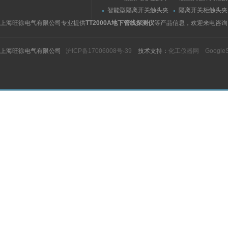
（指）夹紧力测量仪
触头（夹紧力）测
智能型隔离开关触头夹
隔离开关柜触头夹
紧力测试仪
测试仪/精度传感
上海旺徐电气有限公司专业提供
TT2000A地下管线探测仪
等产品信息，欢迎来电咨询
上海旺徐电气有限公司
沪ICP备17006008号-39
技术支持：
化工仪器网
Google