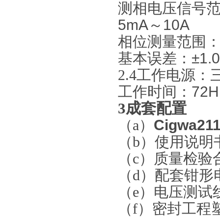
测相电压信号
5mA
～
10A
相位测量范围
基本
误差
：
±1.0
2.4
工作电源：
工作时间：
72H
3
成套配置
（a）
Cigwa
21
（b）使用说明
（c）质量检验
（d）配套钳形
（e）电压测试
（f）密封工程