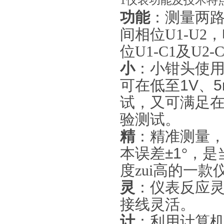
1
仪表功能及技术特
功能
：测量两
间相位
U1-U2
，
位
U1-C1
及
U2-C
小
：小钳头使
可在低至
1V
、
5
试，又可满足
验测试。
精
：精准测量
本误差
±1
°，
度zui高的一款
灵
：仪表反应
接线灵活。
计
：利用计算