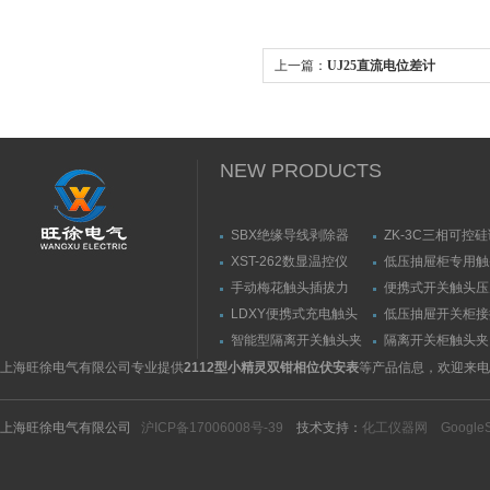
上一篇：
UJ25直流电位差计
NEW PRODUCTS
SBX绝缘导线剥除器
ZK-3C三相可控
触发器
XST-262数显温控仪
低压抽屉柜专用触
力测量仪套装
手动梅花触头插拔力
便携式开关触头压
（推拉力）测量仪
（夹紧力）测量仪
LDXY便携式充电触头
低压抽屉开关柜接
（指）夹紧力测量仪
触头（夹紧力）测
智能型隔离开关触头夹
隔离开关柜触头夹
紧力测试仪
测试仪/精度传感
上海旺徐电气有限公司专业提供
2112型小精灵双钳相位伏安表
等产品信息，欢迎来电
上海旺徐电气有限公司
沪ICP备17006008号-39
技术支持：
化工仪器网
Google