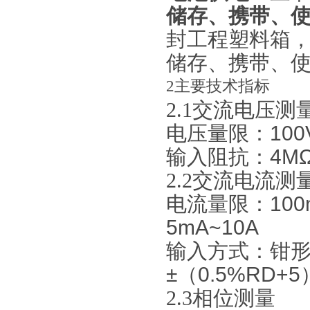
储存、携带、
封工程塑料箱
储存、携带、
2
主要技术指标
2.1
交流电压
测
电压量限：
1
输入阻抗：
4M
2.2
交流电流
测
电流量限：
100
5mA~10A
输入方式：
钳
±
（
0.5%RD+5
2.3
相位测量