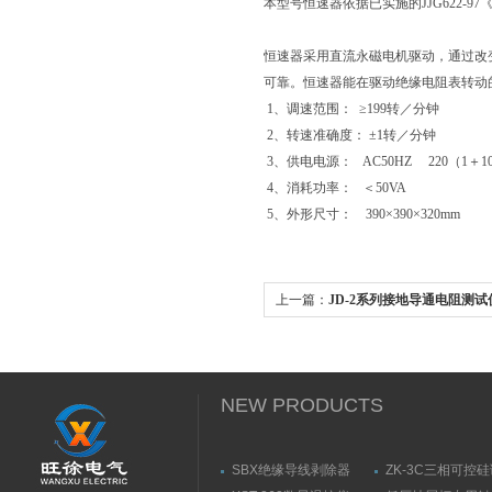
本型号恒速器依据已实施的JJG622-
恒速器采用直流永磁电机驱动，通过改
可靠。恒速器能在驱动绝缘电阻表转动
1、调速范围： ≥199转／分钟
2、转速准确度： ±1转／分钟
3、供电电源： AC50HZ 220（1＋1
4、消耗功率： ＜50VA
5、外形尺寸： 390×390×320mm
上一篇：
JD-2系列接地导通电阻测
NEW PRODUCTS
SBX绝缘导线剥除器
ZK-3C三相可控
触发器