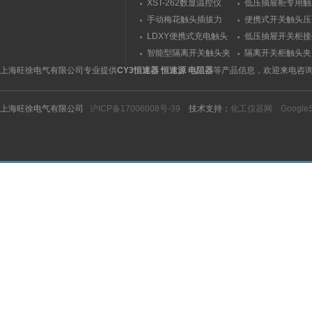
XST-262数显温控仪
低压抽屉柜专用触
力测量仪套装
手动梅花触头插拔力
便携式开关触头压
（推拉力）测量仪
（夹紧力）测量仪
LDXY便携式充电触头
低压抽屉开关柜接
（指）夹紧力测量仪
触头（夹紧力）测
智能型隔离开关触头夹
隔离开关柜触头夹
紧力测试仪
测试仪/精度传感
上海旺徐电气有限公司专业提供
CY3恒速器 恒速源 电阻器
等产品信息，欢迎来电咨
上海旺徐电气有限公司
沪ICP备17006008号-39
技术支持：
化工仪器网
Google