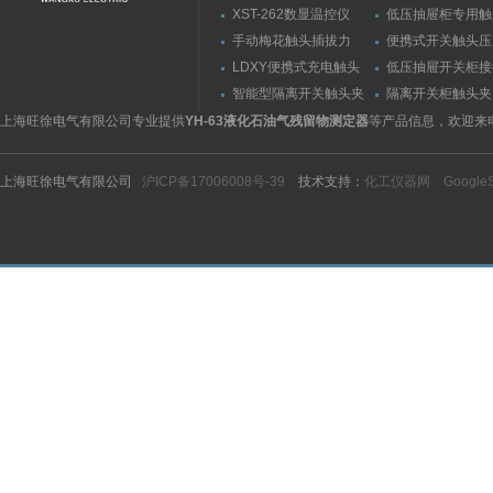
触发器
XST-262数显温控仪
低压抽屉柜专用触
力测量仪套装
手动梅花触头插拔力
便携式开关触头压
（推拉力）测量仪
（夹紧力）测量仪
LDXY便携式充电触头
低压抽屉开关柜接
（指）夹紧力测量仪
触头（夹紧力）测
智能型隔离开关触头夹
隔离开关柜触头夹
紧力测试仪
测试仪/精度传感
上海旺徐电气有限公司专业提供
YH-63液化石油气残留物测定器
等产品信息，欢迎来
上海旺徐电气有限公司
沪ICP备17006008号-39
技术支持：
化工仪器网
Google