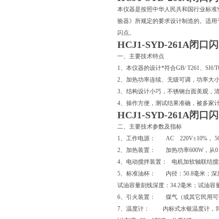
本仪器是按照中华人民共和国行业标准SH/
验器》所规定的要求设计制造的。适用于
闪点。
HCJ1-SYD-261A
一、主要技术特点
1、本仪器的设计*符合GB/ T261、SH/T
2、加热功率连续、无级可调，功率大
3、结构设计小巧，不锈钢台面美观，
4、操作方便，测试结果准确，被多家
HCJ1-SYD-261A
二、主要技术参数及指标
1、工作电源： AC 220V±10%， 
2、加热装置： 加热功率600W，从0
4、电动搅拌装置： 电机加软轴联结搅
5、标准油杯： 内径：50.8毫米；深
试油容量刻线深度：34.2毫米；试油容
6、引火装置： 煤气（或其它民用可
7、温度计： 内标式水银温度计，符合