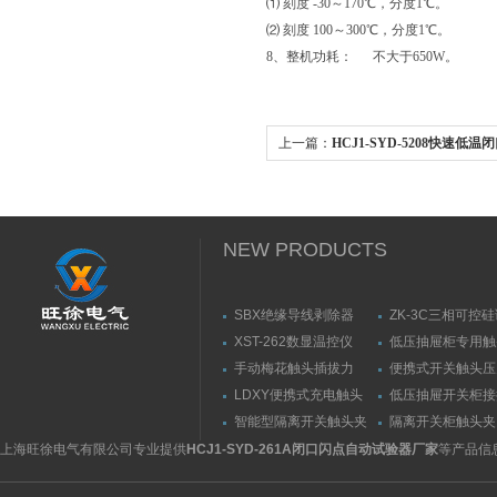
⑴ 刻度 -30～170℃，分度1℃。
⑵ 刻度 100～300℃，分度1℃。
8、整机功耗： 不大于650W。
上一篇：
HCJ1-SYD-5208快速低
闭口闪点试验器技术参数
NEW PRODUCTS
SBX绝缘导线剥除器
ZK-3C三相可控
触发器
XST-262数显温控仪
低压抽屉柜专用触
力测量仪套装
手动梅花触头插拔力
便携式开关触头压
（推拉力）测量仪
（夹紧力）测量仪
LDXY便携式充电触头
低压抽屉开关柜接
（指）夹紧力测量仪
触头（夹紧力）测
智能型隔离开关触头夹
隔离开关柜触头夹
紧力测试仪
测试仪/精度传感
上海旺徐电气有限公司专业提供
HCJ1-SYD-261A闭口闪点自动试验器厂家
等产品信