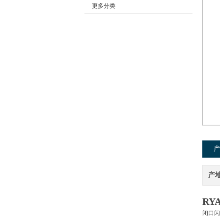
更多分类
公司名称
产
RY
闭口闪