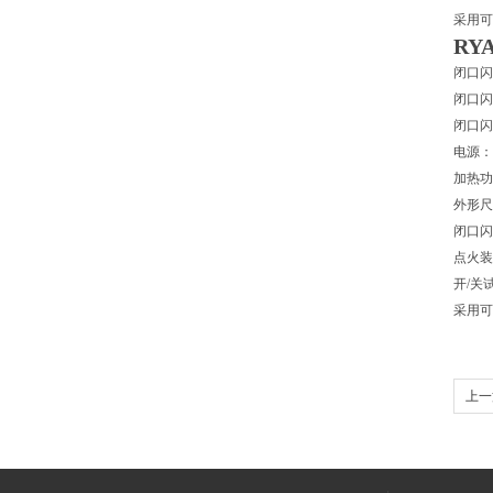
采用可
RY
闭口闪
闭口闪
闭口闪
电源：A
加热功
外形尺寸
闭口闪
点火装
开/关
采用可
上一