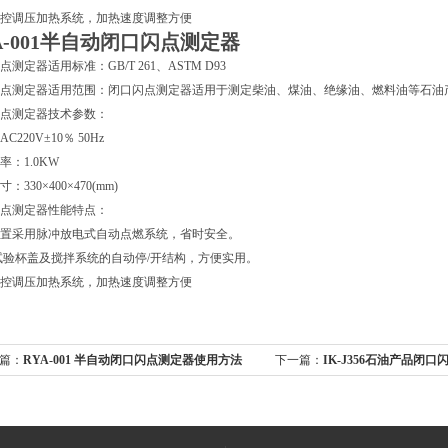
控调压加热系统，加热速度调整方便
A-001半自动闭口闪点测定器
点测定器适用标准：GB/T 261、ASTM D93
点测定器适用范围：闭口闪点测定器适用于测定柴油、煤油、绝缘油、燃料油等石油
点测定器技术参数：
C220V±10％ 50Hz
率：1.0KW
：330×400×470(mm)
点测定器性能特点：
置采用脉冲放电式自动点燃系统，省时安全。
试验杯盖及搅拌系统的自动停/开结构，方便实用。
控调压加热系统，加热速度调整方便
篇：
RYA-001 半自动闭口闪点测定器使用方法
下一篇：
IK-J356石油产品闭