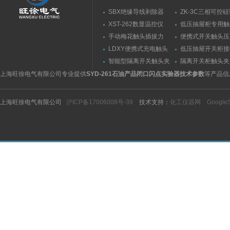
SBX绝缘导线剥除器
ZK-3C三相可控
触发器
XST-262数显温控仪
低压抽屉柜专用触
力测量仪套装
手动梅花触头插拔力
便携式开关触头压
（推拉力）测量仪
（夹紧力）测量仪
LDXY便携式充电触头
低压抽屉开关柜接
（指）夹紧力测量仪
触头（夹紧力）测
智能型隔离开关触头夹
隔离开关柜触头夹
紧力测试仪
测试仪/精度传感
上海旺徐电气有限公司专业提供
SYD-261石油产品闭口闪点实验器技术参数
等产品信
上海旺徐电气有限公司
沪ICP备17006008号-39
技术支持：
化工仪器网
Google